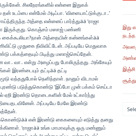
திருக்கேன். சிலநேரங்களில் என்னை இறுகக்
் தன் உடம்பை என்மேல் அடிப்பா. ‘விளையாட்டுக்குடா..’
சாய்ந்திருந்த அத்தை என்னைப் பார்த்துää ‘ராஜா
இது எ
ா இருக்குது. கொஞ்சம் மஸாஜ் பண்ணி
நடந்த
ணக் கைக்கூலியா?நான் அத்தையின் கன்னங்கள்ää
ிட்டு முதுகை நீவிவிட்டேன். அப்படியே மெதுவாக
அவளது
டு பக்கத்தையும் பிடித்து மஸாஜ்செய்தேன்.
அண்ணி
 வா.. வா.. என்று அழைப்பது போலிருந்தது. அங்கேயும்
இஞ்சி
கள் இரண்டையும் தட்டிää தட்டி
ூடு வந்ததுபோல் நெளிந்தாள். நானும் விடாமல்
சூத்து
புரண்டு படுத்துகொண்டு ‘இப்போ முன் பக்கம் செய்டா
ல் ஏறி இரண்டு தொடைகளின் மேல் உட்கார்ந்து
தியைதடவினேன். அப்படியே மேலே இரண்டு
Categ
த்தேன்.
்கொண்டுää என் இரண்டு கைகளையும் எடுத்து தனது
ுக்கினாள். ‘ராஜாää உங்க மாமாவுக்கு ஒரு மண்ணும்
ஸாஜ் செய்றாய். உன் ஆண்மை எப்படி என்று டெஸ்ட்