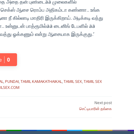
அத்தை அதை தன் புண்டைää முலைகளில்
 செக்ஸ் ஆசை ரொம்ப அதிகம்டா கண்ணா.. உங்க
நீ கில்லாடி மாதிரி இருக்கிறாய். அடிக்கடி வந்து
ா.. உன்னுடன் பாத்ரூமில்ää டைனிங் டேபளில் ää
வைத்து ஓக்கணும் என்று ஆசையாக இருக்குது.’
e
0
AL
,
PUNDAI
,
TAMIL KAMAKATHAIKAL
,
TAMIL SEX
,
TAMIL SEX
ILSEX.COM
Next post
செட்டியாரின் தங்கை