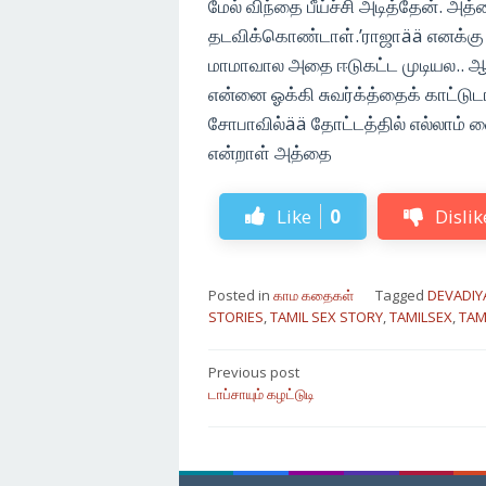
மேல் விந்தை பீய்ச்சி அடித்தேன். 
தடவிக்கொண்டாள்.’ராஜாää எனக்கு
மாமாவால அதை ஈடுகட்ட முடியல.. ஆனா 
என்னை ஓக்கி சுவர்க்த்தைக் காட்டுட
சோபாவில்ää தோட்டத்தில் எல்லாம் 
என்றாள் அத்தை
Like
0
Dislik
Posted in
காம கதைகள்
Tagged
DEVADIY
STORIES
,
TAMIL SEX STORY
,
TAMILSEX
,
TAM
Post
Previous post
டாப்சாயும் கழட்டுடி
navigation