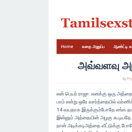
Skip
to
content
Home
கதை அனுப்ப
ஆண்ட்டி 
அவ்வளவு அழ
By
Pri
என் பெயர் ராஜா. எனக்கு ஒரு அத்த
பாம் என்று ஒரே வார்த்தையில் வர்ண
14 வயதாக இருக்கும்போதே எங்க தா
இன்னும் அத்தையின் அழகு கூடியதே
நான் அடிக்கடிஅத்தை வீட்டுக்கு போவ