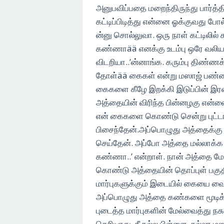
அனுபவிப்பதை மறைந்திருந்து பார்த்
கட்டிப்பிடித்து என்னை ஓக்குவது போல
ன்னு சொல்லுவா. ஒரு நாள் கட்டிலில் 
கண்ணாää எனக்கு உடம்பு ஒரே வலிய
விடறியா..’ன்னாங்க. கரும்பு திண்
தோள்ää கைகள் என்று மஸாஜ் பண்ணிவ
கைகளை கீழே இறக்கி இடுப்பின் இரண்
அத்தையின் விரிந்த பின்னழகு என்னை
என் கைகளை கொண்டு சென்று புட்டங்
பிசைந்தேன்.அப்பொழுது அத்தைக்கு ம
செய்தேன். அப்போ அத்தை மல்லாக்க 
கண்ணா..’ என்றாள். நான் அத்தை மே
கொண்டு அத்தையின் தொப்புள் பகு
மார்புகளுக்கும் இடையில் கையை வை
அப்பொழுது அத்தை கண்களை மூடிக
புடைத்த மார்புகளின் மேல்வைத்து நச
தெரியாது. நீ நல்ல பிள்ளை. நல்லா ம