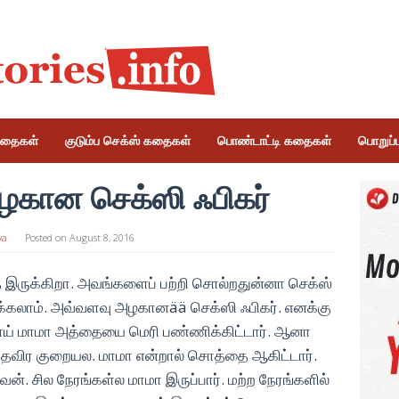
கதைகள்
குடும்ப செக்ஸ் கதைகள்
பொண்டாட்டி கதைகள்
பொறுப்பு
கான செக்ஸி ஃபிகர்
ya
Posted on
August 8, 2016
ை இருக்கிறா. அவங்களைப் பற்றி சொல்றதுன்னா செக்ஸ்
ிக்கலாம். அவ்வளவு அழகானää செக்ஸி ஃபிகர். எனக்கு
ய் மாமா அத்தையை மெரி பண்ணிக்கிட்டார். ஆனா
 தவிர குறையல. மாமா என்றால் சொத்தை ஆகிட்டார்.
ேன். சில நேரங்கள்ல மாமா இருப்பார். மற்ற நேரங்களில்