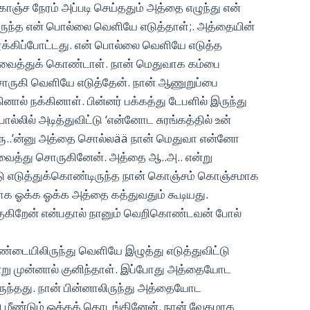
ொஞ்ச நேரம் அப்படி செய்ததும் அத்தை எழுந்து என்
இருந்த என் பொல்லை வெளியே எடுத்தாள்;. அத்தையின்
ு தூக்கிப்போட்டது. என் பொல்லை வெளியே எடுத்த
் வைத்துக் கொண்டாள். நான் மெதுவாக கம்பை
சொருகி வெளியே எடுத்தேன். நான் ஆணுறுப்பை
் நக்கினாள். பின்னர் பக்கத்து டேபளில் இருந்து
லில் அடித்துவிட்டு ‘என்னோட சுரங்கத்தில் உன்
ப்பாரு..’ன்னு அத்தை சொல்லää நான் மெதுவா என்னோ
த்து சொருகினேன். அத்தை ஆ..அ.. என்று
டு எடுத்துக்கொண்டிருந்த நான் கொஞ்சம் கொஞ்சமாக
ாக ஓக்க ஓக்க அத்தை கத்துவதும் கூடியது.
குகிறேன் என்பதால் நானும் வெறிகொண்டவன் போல்
ண்டையிலிருந்து வெளியே இழுத்து எடுத்துவிட்டு
நின்று முன்னால் குனிந்தாள். இப்போது அத்தையோட
இருந்தது. நான் பின்னாலிருந்து அத்தையோட
 மீண்டும் ஓக்கத் தொடங்கினேன். நான் வேகமாக