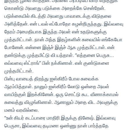
இருந்த பூவை காத்தன. அவளை அப்படியே வாரி எடுத்துக்
கொண்டு அவளது படுக்கை அறைக்கே சென்றேன்.
படுக்கையில் கிடத்தி அவளது பாவாடைக்கு விடுதலை
அளித்தேன். என் டவல் எப்போதோ கழன்றிருந்தது. இவ்வளவு
நேரம் அமைதியாக இருந்த அவள் என் உதடுகளுக்கு
முத்தமிட்டாள். நான் அந்த இதழ்களின் சுவையில் எங்கேயோ
போனேன். என்னை இஞ்ச் இஞ்ச் ஆக முத்தமிட்டாள். என்
தண்டுக்கு முத்தமிட்டு வி யந்தாள். “எத்தனை பெருசு…
எவ்வளவு ஸ்ட்ராங்” பின் நக்கினாள். என் குண்டுகளை
முத்தமிட்டாள்.
பின்பு வாயைத் திறந்து ஐஸ்கிரீம் போல சுவைக்க
ஆரம்பித்தாள். நானும் ஐஸ்கிரீம் லோடு ஒன்றை அவள்
வாயிற்குள் இறக்கினேன். ஒரு சொட்டு கூட வீணாக்காமல்
சுவைத்து விழுங்கினாள். ஆனாலும் அதை விட அவளுக்கு
மனம் வரவில்லை.
“உன் கியர் கடப்பாரை மாதிரி இருக்கு தினேஷ். இவ்வளவு
பெருசா, இவ்வளவு தடிமனா ஒண்ணு நான் பார்த்ததே