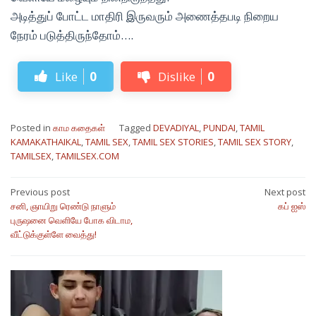
அடித்துப் போட்ட மாதிரி இருவரும் அணைத்தபடி நிறைய
நேரம் படுத்திருந்தோம்….
Like
0
Dislike
0
Posted in
காம கதைகள்
Tagged
DEVADIYAL
,
PUNDAI
,
TAMIL
KAMAKATHAIKAL
,
TAMIL SEX
,
TAMIL SEX STORIES
,
TAMIL SEX STORY
,
TAMILSEX
,
TAMILSEX.COM
Post
Previous post
Next post
சனி, ஞாயிறு ரெண்டு நாளும்
கப் ஐஸ்
navigation
புருஷனை வெளியே போக விடாம,
வீட்டுக்குள்ளே வைத்து!