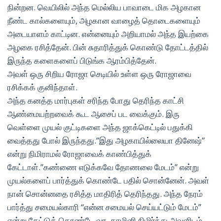
நின்றன. வெயிலில் அந்த மெல்லிய பாவாடை மிக அழகான
நீண்ட கால்களையும், அழகான வாழைத் தொடைகளையும்
அடையாளம் காட்டின. என்னையும் அறியாமல் அந்த இயற்கை
அழகை ரசித்தேன். பின் சுதாரித்துக் கொண்டு தோட்டத்தில்
இருந்த களைகளைப் பிடுங்க ஆரம்பித்தேன்.
அவள் ஒரு சிறிய ரோஜா செடியில் உள்ள ஒரு ரோஜாவை
ரசிக்கக் குனிந்தாள்.
அந்த கனத்த மார்புகள் சரிந்த போது தெரிந்த காட்சி
ஆண்மையற்றவைக் கூட ஆசைப் பட வைக்கும். இரு
வெள்ளை முயல் குட்டிகளை அந்த ஜாக்கெட்டில் பதுக்கி
வைத்தது போல் இருந்தது.”இது அழகாயில்லையா தினேஷ்”
என்று நிமிராமல் ரோஜாவைக் காண்பித்துக்
கேட்டாள்.”கண்ணை எடுக்கவே தோணலை மேடம்” என்று
முயல்களைப் பார்த்துக் கொண்டே பதில் சொன்னேன். அவள்
நான் சொன்னதை ரசித்த மாதிரித் தெரிந்தது. அந்த நேரம்
பார்த்து சமையல்காரி “என்ன சமையல் செய்யட்டும் மேடம்”
என்று கேட்டுக் கொண்டே வர, காமினி நிமிர்ந்து அவளிடம்