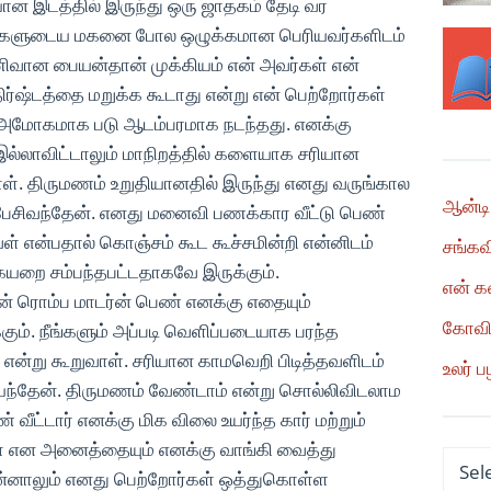
ன இடத்தில் இருந்து ஒரு ஜாதகம் தேடி வர
 உங்களுடைய மகனை போல ஒழுக்கமான பெரியவர்களிடம்
ிவான பையன்தான் முக்கியம் என் அவர்கள் என்
ிர்ஷ்டத்தை மறுக்க கூடாது என்று என் பெற்றோர்கள்
 அமோகமாக படு ஆடம்பரமாக நடந்தது. எனக்கு
்லாவிட்டாலும் மாநிறத்தில் களையாக சரியான
ள். திருமணம் உறுதியானதில் இருந்து எனது வருங்கால
ஆன்டி
பேசிவந்தேன். எனது மனைவி பணக்கார வீட்டு பெண்
வள் என்பதால் கொஞ்சம் கூட கூச்சமின்றி என்னிடம்
சங்கவ
கையறை சம்பந்தபட்டதாகவே இருக்கும்.
என் க
ான் ரொம்ப மாடர்ன் பெண் எனக்கு எதையும்
கோவில
ும். நீங்களும் அப்படி வெளிப்படையாக பரந்த
என்று கூறுவாள். சரியான காமவெறி பிடித்தவளிடம்
உலர் ப
யந்தேன். திருமணம் வேண்டாம் என்று சொல்லிவிடலாம
வீட்டார் எனக்கு மிக விலை உயர்ந்த கார் மற்றும்
ளா என அனைத்தையும் எனக்கு வாங்கி வைத்து
Categ
ன்னாலும் எனது பெற்றோர்கள் ஒத்துகொள்ள