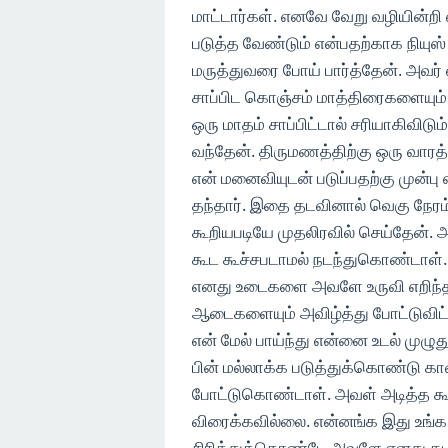
மாட்டார்கள். எனவே வேறு வழியின்ற
படுத்த வேண்டும் என்பதற்காக நியுஸ் 
மருத்துவரை போய் பார்த்தேன். அவர
சாப்பிட கொஞ்சம் மாத்திரைகளையும்
ஒரு மாதம் சாப்பிட்டால் சரியாகிவிடும்
வந்தேன். திருமணத்திற்கு ஒரு வாரத்
என் மனைவியுடன் படுப்பதற்கு முன்
தந்தார். இதை தடவினால் வெகு நேரம்
கூறியபடியே முதலிரவில் செய்தேன்.
கூட கூச்சபடாமல் நடந்துகொண்டாள். என
எனது உடைகளை அவளே உருவி எறிந
ஆடைகளையும் அவிழ்த்து போட்டுவிட்ட
என் மேல் பாய்ந்து என்னை உடல் முழுத
பின் மல்லாக்க படுத்துக்கொண்டு கா
போட்டுகொண்டாள். அவள் அடித்த கூத
விரைக்கவில்லை. என்னங்க இது உங்க
சிரித்துக்கொண்டே அவளே எனது தடியை