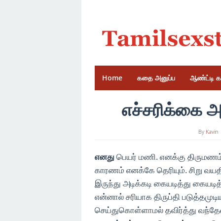
Skip
to
content
Home
கதை அனுப்ப
ஆண்ட்டி 
எச்சரிக்கை
By
Kavin
எனது
பெயர் மணி. எனக்கு திருமணம்
காரணம் எனக்கே தெரியும். சிறு வய
இருந்து அடிக்கடி கையடித்து கையடித்
என்னால் சரியாக திருப்தி படுத்தமுட
செய்துகொள்ளாமல் தவிர்த்து வந்தே