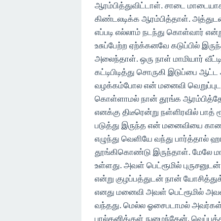
ஆரம்பித்துவிட்டாள். சாடை மாடையா
கிண்டலடிக்க ஆரம்பித்தாள். அத்து
எப்படி எல்லாம் நடந்து கொள்வார் எ
உசுப்பேற்ற ஏற்க்கனவே கடுப்பில் இரு
அலைந்தாள். ஒரு நாள் மாமியார் வீட
கட்டிபிடித்து சொருகி இடுப்பை ஆட்ட 
வழக்கம்போல என் மனைவி வெறுப்புட
கொள்ளாமல் நான் தூங்க ஆரம்பித்தே
எனக்கு திடீரென்று நள்ளிரவில் பாத் ர
படுத்து இருந்த என் மனைவியை கா
எழுந்து வெளியே வந்து பார்த்தால் ஹ
தூங்கிகொண்டு இருந்தாள். மேலே மாடி
உள்ளது. அவள் பெட்ரூமில் புருசனுடன்
என்று குழப்பத்துடன் நான் யோசித்
எனது மனைவி அவள் பெட்ரூமில் அவள்
வந்தது. மெல்ல ஓசைபடாமல் அவர்கள் ப
பால்கனிக்குள் நுழைந்தேன். வெப்ப