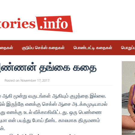
கதைகள்
குடும்ப செக்ஸ் கதைகள்
பொண்டாட்டி கதைகள்
பொறுப்பு
 அண்ணன் தங்கை கதை
Posted on
November 17, 2017
 ஆகி மூன்று வருடங்கள் ஆகியும் குழந்தை இல்லை.
தில் இருந்தே எனக்கு செக்ஸ் ஆசை அடக்கமுடியாமல்
து எனக்கு உடல் வீக்காகிவிட்டது.
ஒரு பெண்ணை
ியுமா என் பயந்து போய் நீண்ட காலமாக திருமணம்
ன்.