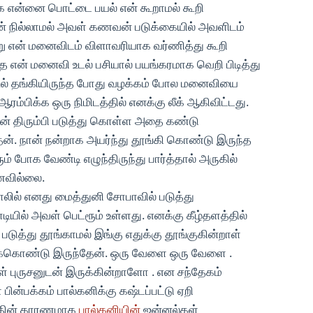
க என்னை பொட்டை பயல் என் கூறாமல் கூறி
டன் நில்லாமல் அவள் கணவன் படுக்கையில் அவளிடம்
ன்று என் மனைவிடம் விளாவரியாக வர்ணித்து கூறி
ந்த என் மனைவி உடல் பசியால் பயங்கரமாக வெறி பிடித்து
்டில் தங்கியிருந்த போது வழக்கம் போல மனைவியை
ஆரம்பிக்க ஒரு நிமிடத்தில் எனக்கு லீக் ஆகிவிட்டது.
ன் திரும்பி படுத்து கொள்ள அதை கண்டு
ன். நான் நன்றாக அயர்ந்து தூங்கி கொண்டு இருந்த
ூம் போக வேண்டி எழுந்திருந்து பார்த்தால் அருகில்
ணவில்லை.
ாலில் எனது மைத்துனி சோபாவில் படுத்து
யில் அவள் பெட்ரூம் உள்ளது. எனக்கு கீழ்தளத்தில்
 படுத்து தூங்காமல் இங்கு எதுக்கு தூங்குகின்றாள்
துக்கொண்டு இருந்தேன். ஒரு வேளை ஒரு வேளை .
 புருசனுடன் இருக்கின்றாளோ . என சந்தேகம்
ின்பக்கம் பால்கனிக்கு கஷ்டப்பட்டு ஏறி
த்தின் காரணமாக
பால்கனியின்
ஜன்னல்கள்