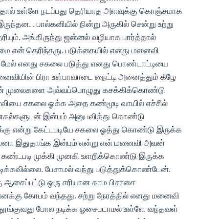
ர்த்தால் உள்ளே நடப்பது தெரியாத அளவுக்கு கொஞ்சமாக
ருந்தன. . பால்கனியில் நின்று அருகில் சென்று உற்று
ரியும். அங்கிருந்து ஜன்னல் வழியாக பார்த்தால்
ண்மை என் தெரிந்தது. படுக்கையில் எனது மனைவி
ள் மேல் எனது சகலை படுத்து எனது பொண்டாட்டியை
ைவியின் பிரா உள்பாவாடை நைட்டி அனைத்தும் கீழே
ின் முலைகளை அவ்வப்பொழுது கசக்கிக்கொண்டு
ைவியை சகலை ஓக்க அதை கண்மூடி வாயில் எச்சில்
 முனகல்களுடன் இன்பம் அனுபவித்து கொண்டு
இருக்கு என்று கேட்டபடியே சகலை ஓத்து கொண்டு இருக்க
ன்பம்னா இதுதாங்க இன்பம் என்று என் மனைவி அவன்
் கண்டபடி முக்கி முனகி உளறிக்கொண்டு இருக்க
ிக்கவில்லை. பேசாமல் வந்து படுத்துக்கொண்டேன்.
ு ஆசைப்பட்டு ஒரு சரியான காம பிசாசை
னக்கு கோபம் வந்தது. சற்று நேரத்தில் எனது மனைவி
் தூங்குவது போல நடிக்க ஓசைபடாமல் உள்ளே வந்தவள்