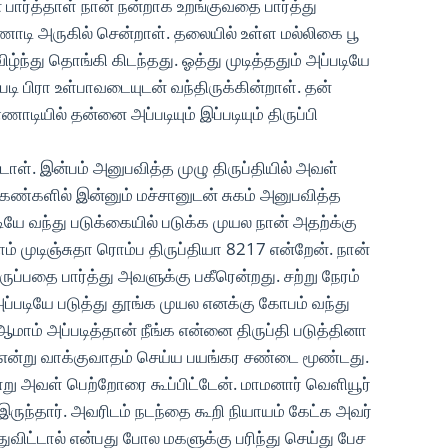
பார்த்தாள் நான் நன்றாக உறங்குவதை பார்த்து
்ணாடி அருகில் சென்றாள். தலையில் உள்ள மல்லிகை பூ
ழ்ந்து தொங்கி கிடந்தது. ஓத்து முடித்ததும் அப்படியே
 பிரா உள்பாவடையுடன் வந்திருக்கின்றாள். தன்
யில் தன்னை அப்படியும் இப்படியும் திருப்பி
ாள். இன்பம் அனுபவித்த முழு திருப்தியில் அவள்
் கண்களில் இன்னும் மச்சானுடன் சுகம் அனுபவித்த
டியே வந்து படுக்கையில் படுக்க முயல நான் அதற்க்கு
ம் முடிஞ்சுதா ரொம்ப திருப்தியா 8217 என்றேன். நான்
ுப்பதை பார்த்து அவளுக்கு பகீரென்றது. சற்று நேரம்
அப்படியே படுத்து தூங்க முயல எனக்கு கோபம் வந்து
ாம் அப்படித்தான் நீங்க என்னை திருப்தி படுத்தினா
் என்று வாக்குவாதம் செய்ய பயங்கர சண்டை மூண்டது.
 அவள் பெற்றோரை கூப்பிட்டேன். மாமனார் வெளியூர்
 இருந்தார். அவரிடம் நடந்தை கூறி நியாயம் கேட்க அவர்
ுவிட்டால் என்பது போல மகளுக்கு பரிந்து செய்து பேச