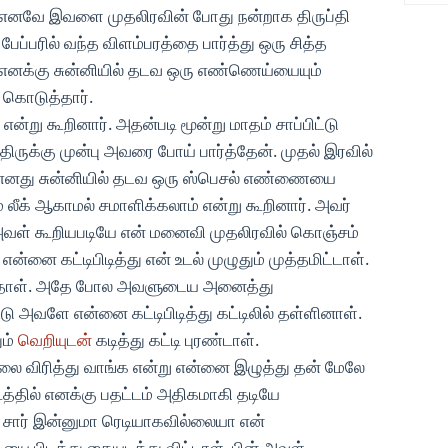
ி எனவே இவளை முதலிரவின் போது நன்றாக திருப்தி
பேப்பரில் வந்த விளம்பரத்தை பார்த்து ஒரு சித்த
் எனக்கு சுன்னியில் தடவ ஒரு எண்ணெய்யையும்
 கொடுத்தார்.
 என்று கூறினார். அதன்படி மூன்று மாதம் சாப்பிட்டு
திருக்கு முன்பு அவரை போய் பார்த்தேன். முதல் இரவில்
பு எனது சுன்னியில் தடவ ஒரு ஸ்பெசல் எண்ணையை
 லீக் ஆகாமல் சமாளிக்கலாம் என்று கூறினார். அவர்
 அவள் கூறியபடியே என் மனைவி முதலிரவில் கொஞ்சம்
்னை கட்டிபிடித்து என் உடல் முழுதும் முத்தமிட்டாள்.
்தாள். அதே போல அவளுடைய அனைத்து
ு அவளே என்னை கட்டிபிடித்து கட்டிலில் தள்ளினாள்.
ும்
வெறியுடன்
கடித்து கட்டி புரண்டாள்.
லை விரித்து வாங்க என்று என்னை இழுத்து தன் மேலே
்தில் எனக்கு பதட்டம் அதிகமாகி தடியே
 சார் இன்னுமா ரெடியாகவில்லையா என்
 பிடித்து கையடித்து விட்டாள். பின் அவள்