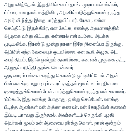
அனுபவித்தேன். இறுதியில் சுகம் தாங்கமுடியாமல் ஸ்ஸ்ஸ்,
ம்ம்மா, என நான் கத்திவிட, அருகில் படுத்துகொண்டிருந்த
அவர் விழித்து இதை பார்த்துவிட்டார். ரேகா , என்ன
செய்திட்டு இருக்கிரே, என கேட்க, எனக்கு அவமானத்தில்
அழுகை வந்து விட்டது. என்னால் என் உடம்பை அடக்க
முடியலீங்க, இரண்டு மூன்று நாளா இதே நினைப்பா இருக்கு,
ஆபிசில் எந்த வேலையும் ஓடவில்லை. என கூறி அழுக, அட
பைத்தியம், இதில் ஒன்றும் தவறில்லை, என என் முதுகை தட்டி
ஆறுதல் படுத்தி தூங்க சொன்னார்.
ஒரு வாரம் பல்லை கடித்து கொண்டு ஓட்டிவிட்டேன். அதன்
பின் எனக்கு மறுபடியும் காரட் குத்தல் மூலம் உடம்பு தினவை
குறைத்துக்கொண்டேன். பார்த்துகொண்டிருந்த என் கணவர்,
‘ம்ம்கூம், இது உனக்கு போதாது, ஒன்று செய்யேன், உனக்கு
பிடித்த ஆண்கள் உன் அக்கா கணவர், உன் தோழியின் கணவர்
இப்படி யாரவது இருந்தால், அவர்களிடம் நெருங்கி பழகி
அவர்கள் மூலம் உன் ஆசையை தீர்த்துகொள், நான் ஒன்றும்
தப்பாக நினைக்க மாட்டேன். ‘ என கூறியதும் எனக்கு கோபம்