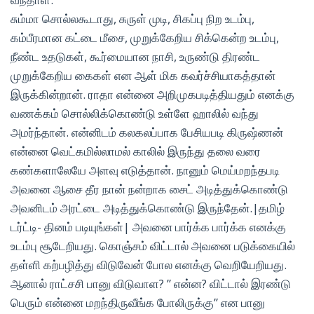
சும்மா சொல்லகூடாது, சுருள் முடி, சிகப்பு நிற உடம்பு,
கம்பீரமான கட்டை மீசை, முறுக்கேறிய சிக்கென்ற உடம்பு,
நீண்ட உதடுகள், கூர்மையான நாசி, உருண்டு திரண்ட
முறுக்கேறிய கைகள் என ஆள் மிக கவர்ச்சியாகத்தான்
இருக்கின்றான். ராதா என்னை அறிமுகபடித்தியதும் எனக்கு
வணக்கம் சொல்லிக்கொண்டு உள்ளே ஹாலில் வந்து
அமர்ந்தான். என்னிடம் கலகலப்பாக பேசியபடி கிருஷ்ணன்
என்னை வெட்கமில்லாமல் காலில் இருந்து தலை வரை
கண்களாலேயே அளவு எடுத்தான். நானும் மெய்மறந்தபடி
அவனை ஆசை தீர நான் நன்றாக சைட் அடித்துக்கொண்டு
அவனிடம் அரட்டை அடித்துக்கொண்டு இருந்தேன்.|தமிழ்
டர்ட்டி- தினம் படியுங்கள்| அவனை பார்க்க பார்க்க எனக்கு
உடம்பு சூடேறியது. கொஞ்சம் விட்டால் அவனை படுக்கையில்
தள்ளி கற்பழித்து விடுவேன் போல எனக்கு வெறியேறியது.
ஆனால் ராட்சசி பானு விடுவாள? ” என்ன? விட்டால் இரண்டு
பெரும் என்னை மறந்திருவீங்க போலிருக்கு” என பானு