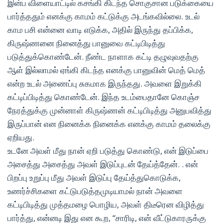
இன்ப விளையாட்டில் கசங்கி கிடந்த சொகுசான படுக்கையை
பார்த்ததும் எனக்கு காமம் கட்டுக்கு அடங்கவில்லை. உடல்
காம பசி என்னை வாடி எடுக்க, அதில் இருந்து தப்பிக்க,
கிருஷ்ணனை நினைத்து பானுவை கட்டிபிடித்து
படுத்துக்கொண்டேன். நீண்ட நாளாக கட்டி தழுவுவதற்கு
ஆள் இல்லாமல் ஏங்கி கிடந்த எனக்கு பானுவின் மெத் மெத்
என்ற உடல் அணைப்பு சுகமாக இருந்தது. அவளை இறுக்கி
கட்டிப்பிடித்து கொண்டேன். இந்த உடம்பைதானே கொஞ்ச
நேரத்துக்கு முன்னாள் கிருஷ்ணன் கட்டிபிடித்து அனுபவித்து
இருப்பான் என நினைக்க நினைக்க எனக்கு காமம் தலைக்கு
ஏறியது.
உடனே அவள் மீது நான் ஏறி படுத்து கொண்டு, என் இடுப்பை
அசைத்து அசைத்து அவள் இடுப்புடன் தேய்த்தேன். . என்
பிறப்பு உறுப்பு மீது அவள் இடுப்பு தேய்த்துகொடுக்க,
உணர்ச்சிகளை கட்டுபடுத்தமுடியாமல் நான் அவளை
கட்டிபிடித்து முத்தமழை பொழிய, அவள் திடீரென விழித்து
பார்த்து, என்னடி இது என கூற, “சாரிடி, என் வீட்டுகாரருக்கு