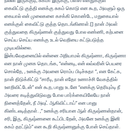
நல்லா இருக்குடி, சுகமா இருக்கு, ப்ளீஸ் எனதுக்குள்
கைவிட்டு குத்தி எனக்கு சுகம் கொடு என கூற, அவளும் ஒரு
கையால் என் முலைகளை கசக்கி கொண்டே, மறுகையால்
எனக்குள் கைவிட்டு குத்த தொடங்கினாள்.[] நான் அவள்
குத்துவதை கிருஷ்ணன் குத்துவது போல எண்ணி, கற்பனை
செய்ய செய்ய எனக்கு உடல் வெறியை கட்டுபடுத்த
முடியவில்லை.
இன்பவேதனையில் என்னை அறியாமல் கிருஷ்ணா, கிருஷ்ணா
என நான் முனக தொடங்க, “என்னடி, என் லவ்வரின் பெயரை
சொல்றே, , உனக்கு அவனை ரொம்ப பிடிச்சுதா “, என கேட்க,
நான் திடுக்கிட்டு “சாரீடி, நான் எதோ உணாச்சி வேகத்தில்
உளறிவிட்டேன்” என் கூற, பானு உடனே “எனக்கு தெரியும்டி நீ
அவரை கடித்துவிடுவது போல பார்க்கையிலேயே நான்
நினைத்தேன், நீ அவுட் ஆகிவிட்டாய்” என பானு
கிண்டலடித்தாள். ,” உனக்கு சரியான ஆள் கிருஷ்ணன்தான்,
சரி, இரு, கிருஷ்ணனை கூப்பிடறேன், அவனே உனக்கு இனி
சுகம் தரட்டும்” என கூறி கிருஷ்ணனுக்கு போன் செய்தாள்.