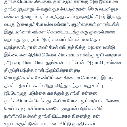
தூங்கவிடாமல் செய்தது. தினமமும் எனக்கு அது இல்லாமல்
தூங்கமுடியாது. அவருக்கும் அப்படித்தான். இந்த வயதிலும்
என்னை தினமும் புரட்டி எடுத்து சுகம் தருவதில் அவர் இருபது
வயது இளைஞர் போலவே உள்ளார். குழந்தைகள் ஹாஸ்டலில்
இருப்பதினால் எங்கள் கொண்டாட்டத்துக்கு குறைவில்லை.
ஏதாவது ஒரு நாள் அவர் களைப்பில் என்னை தொட
மறந்ததால், நான் அவர் மேல் ஏறி குத்தித்து அவரை உண்டு
இல்லை என ஆகிவிடுவேன். சில சமயம் எனக்கு மூடு வந்தால்
, அவரை விடிய விடிய தூங்க விடமாட்டேன். அடிபாவி , உன்னை
திருப்தி படுத்த நான் இரும்பில்தான் தடி
செய்துகொள்ளவேண்டும் என கிண்டல் செய்வார். இப்படி
திகட்ட திகட்ட சுகம் அனுபவித்து வந்த எனது உடம்பு
இப்பொழுது படுக்கை சுகத்துக்கு ஏங்கி என்னை
தூங்கவிடாமல் செய்தது. ஆபிஸ் போனாலும் சரியாக வேலை
செய்ய முடியவில்லை. எனவே ஒருநாள் படுக்கையில்
நள்ளிரவில் அவர் தூங்கிவிட்டதாக நினைத்து என்
உறுப்புக்குள் நீண்ட காரட்டை விட்டு குத்தி சுகம்