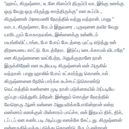
“ஹாய், கிருஷ்ணா, உடனே கிளம்பி திரும்பி வா, இங்கு உனக்கு
ஒரு வேறு ஒரு விருந்து காத்திருக்கு” என கூப்பிட,
கிருஷ்ணன் அரைமணி நேரத்தில் வந்து வந்தான். பானு ”
வாடா, கிருஷ்ணா, மேடம் இதுவரை , புருஷனை தவிர வேறு
யாரிடமும் போகாதவங்க, இன்னைக்கு உன்னிடம்
மயங்கிவிட்டாங்க, போ போய் மேடத்தை புரட்டி எடுத்து உன்
திறமையை காட்டு. மேடத்தோட இடுப்பு உடைக்காமல் விடாதே”
என கிருஷ்ணனை உசுப்பேற்ற, அதுக்குதானே நான்
இருக்கிறேன் என கூறியபடி கிருஷ்ணன் என் அருகில்
வந்தான். பானு ஹாலில் போய் உட்கார்ந்து கொண்டாள்.
கிருஷ்ணனை நேரில் பார்க்க கூச்சபட்டுகொண்டு
வெட்கத்தில் கண்ணை மூடி நான் படுக்கையில் அப்படியே
குப்புற படுத்துகிடந்தேன். இன்னும் கொஞ்ச நேரத்தில்
வேறொரு ஆண் என்னை அனுபவிக்கபோகின்றான் என்ற
எண்ணம் எனக்குள் மின்சாரம் பாய்ச்ச, என் இதயம் திக், திக்,
டப் டப் என கண்டபடி அடிப்பது எனக்கே கேட்டது. கிருஷ்ணன்
என்னருகில் வந்து படுத்து கொண்டு, மேடம் என்றான்.