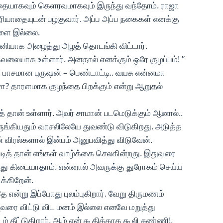
தையாகவும் கெளரவமாகவும் இருந்து வந்தோம். ராஜா
 மரியாதையுடன் பழகுவார். அப்ப அப்ப நகைகள் எனக்கு
ள்ளை இல்லை.
னியாக அழைத்து அழத் தொடங்கி விட்டார்.
கவலையாக உள்ளார். அனதால் எனக்கும் ஒரே குழப்பம்! ”
! பாசமான புருஷன் – பெண்டாட்டி.. வயசு என்னமா
சா? தாரளமாக குழந்தை பிறக்கும் என்று ஆறுதல்
் தான் உள்ளார். அவர் சாமான் படமெடுக்கும் ஆனால்..
ுங்கியதும் வாசலிலேயே துவண்டு விடுகிறது. அடுத்த
 விரல்களால் இன்பம் அனுபவித்து விடுவேன்.
்படித் தான் எங்கள் வாழ்க்கை செலகின்றது. இதுவரை
து கிடையாதாம். என்னால் அவருக்கு துரோகம் செய்ய
க்கிறேன்.
 என்று இப்போது புலம்புகிறார். வேறு திருமணம்
அவரை விட்டு விட மனம் இல்லை எனவே மறுத்து
் தீட்டுகிறார். ஆம் என் கூதிக்காக கூலி சுண்ணி!.