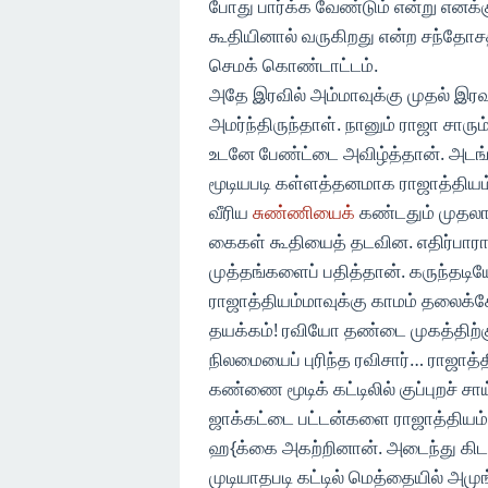
போது பார்க்க வேண்டும் என்று என
கூதியினால் வருகிறது என்ற சந்தோசத்
செமக் கொண்டாட்டம்.
அதே இரவில் அம்மாவுக்கு முதல் இரவு 
அமர்ந்திருந்தாள். நானும் ராஜா சாரும
உடனே பேண்ட்டை அவிழ்த்தான். அடங்க
மூடியபடி கள்ளத்தனமாக ராஜாத்தியம
வீரிய
சுண்ணியைக்
கண்டதும் முதலாள
கைகள் கூதியைத் தடவின. எதிர்பாராத
முத்தங்களைப் பதித்தான். கருந்தடி
ராஜாத்தியம்மாவுக்கு காமம் தலைக்க
தயக்கம்! ரவியோ தண்டை முகத்திற்க
நிலமையைப் புரிந்த ரவிசார்… ராஜாத்
கண்ணை மூடிக் கட்டிலில் குப்புறச் 
ஜாக்கட்டை பட்டன்களை ராஜாத்தியம்
ஹ{க்கை அகற்றினான். அடைந்து கிடந்
முடியாதபடி கட்டில் மெத்தையில் அமுங