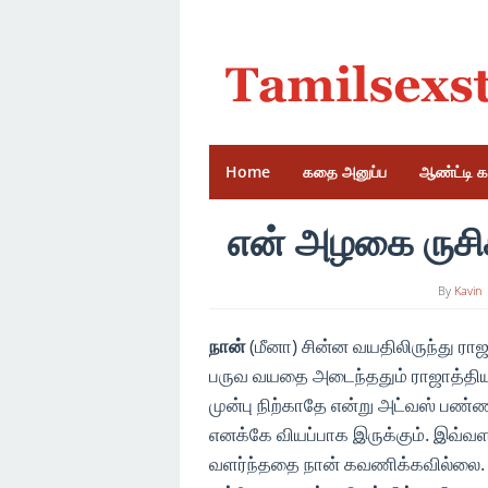
Skip
to
content
Home
கதை அனுப்ப
ஆண்ட்டி 
என் அழகை ருசிக்
By
Kavin
நான்
(மீனா) சின்ன வயதிலிருந்து ராஜா
பருவ வயதை அடைந்ததும் ராஜாத்திய
முன்பு நிற்காதே என்று அட்வஸ் பண்ண
எனக்கே வியப்பாக இருக்கும். இவ்வ
வளர்ந்ததை நான் கவணிக்கவில்லை.