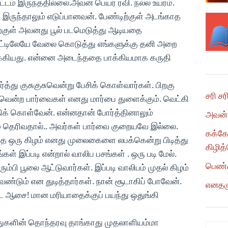
்டம் இருந்ததில்லை.அவன் பெயர் ரவி. நல்ல உயரம்.
க இருந்தாலும் எடுப்பானவன். பேண்டிற்குள் அடங்காத
ிற்குள் அவனது பூல் படமெடுத்து ஆடியதை
த வீட்டிலேயே வேலை கொடுத்து எங்களுக்கு தனி அறை
க்கியது. என்னை அடைந்ததை பாக்கியமாக கருதி
்த்து குசுகுசுவென்று பேசிக் கொள்வார்கள். பிறகு
சரி சர
ுவென்ற பார்வைகள் எனது மார்பை துளைக்கும். வெட்கி
ிக் கொள்வேன். என்னதான் போர்த்தினாலும்
அவன் 
ம் தெரிவதால்.. அவர்கள் பார்வை குறையவே இல்லை.
கக்க
 வந்த ஒரு கிழம் எனது முலைகைளை லபக்கென்று பிடித்து
கிழித
கள் இப்படி என்றால் வாலிப பசங்கள் . ஒரு படி மேல்.
பெண்
ம்பி பூலை ஆட்டுவார்கள். இப்படி வாலிபம் முதல் கிழம்
ேண்டும் என துடித்தார்கள். நான் சூடாகிப் போவேன்.
எனதரு
 விட ஆசை! மான மரியாதைக்குப் பயந்து ஒதுங்கி
்துகளின் தொந்தரவு தாங்காது முதலாளியம்மா
Categ