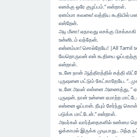
எனக்கு ஒரே குழப்பம்.” என்றாள்.
ஏனம்மா கவலை! வத்திய கூதியில் மழ
என்றேன்.
அடி மீனா! ஏதாவது எசக்கு பிசக்காக
உன்னிடம் வந்தேன்.
என்னம்மா! சொல்றேயே! |All Tamil 
வேறொருவன் என் கூதியை ஓப்பதற்கு
என்றாள்.
உடனே நான் ஆத்திரத்தில் கத்தி விட
புருஷனை மட்டும் கேட்காதேயே. “. மு
உடனே அவள் என்னை அணைத்து, ” ஏன் ப
புருஷன். நான் உன்னை ஏமாற்ற மாட்டே
என்னை ஓப்பான். நீயும் சேர்ந்து கெ
படுக்க மாட்டேன்.” என்றாள்.
அவர்கள் வார்த்தைகளில் உண்மை தெரி
ஓக்காமல் இருக்க முடியாது.. அந்த நம