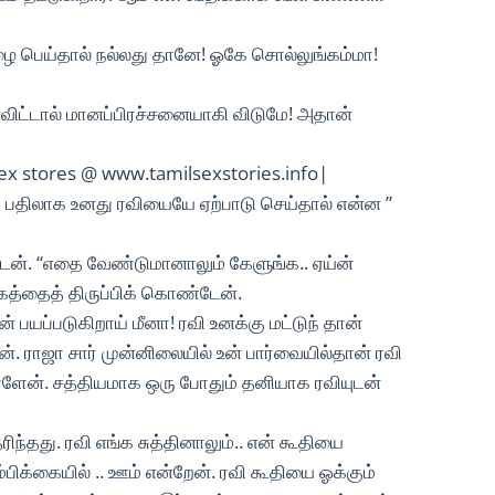
ை பெய்தால் நல்லது தானே! ஓகே சொல்லுங்கம்மா!
ி விட்டால் மானப்பிரச்சனையாகி விடுமே! அதான்
sex stores @ www.tamilsexstories.info|
 பதிலாக உனது ரவியையே ஏற்பாடு செய்தால் என்ன ”
்டேன். “எதை வேண்டுமானாலும் கேளுங்க.. ஏய்ன்
கத்தைத் திருப்பிக் கொண்டேன்.
யப்படுகிறாய் மீனா! ரவி உனக்கு மட்டுந் தான்
ன். ராஜா சார் முன்னிலையில் உன் பார்வையில்தான் ரவி
ாள்ளேன். சத்தியமாக ஒரு போதும் தனியாக ரவியுடன்
ந்தது. ரவி எங்க சுத்தினாலும்.. என் கூதியை
்பிக்கையில் .. ஊம் என்றேன். ரவி கூதியை ஓக்கும்