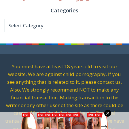
Categories
Categories
You must have at least 18 years old to visit our
website. We are against child pornography. If you
see anything that is related to it, please contact us.
Also, We strongly recommend NOT to make any
financial transaction. Making transaction to the
writer or any other user of the site as there could be
cases of fraud. And if you make any financial
transactions. It will be fully on your risk and we have
no responsibility for any kind of loss incurred.