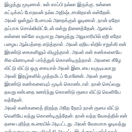
இழுத்து மூடினாள். உன் காப்பி நல்லா இருக்கு. உன்னை
கட்டிக்கப் போறவன் நல்ல அதிஷ்டசாலிதான் என்றேன்.
அவள் ஒன்றும் பேசாமல் அறைக்குள் ஓடினாள். நான் ஏதோ
தப்பாக சொல்லிவிட்டேன் என்று நினைத்தேன். ஆனால்
என்னை உள்ளே வருமாறு அழைத்து அலுமாரியில் ஏறி ஏதோ
பழைய ஆல்பத்தை எடுத்தாள். அவள் ஏறிய ஸ்டூல் சறுக்கி என்
இரண்டு கைகளிலும் விழுந்தாள். அவள் என் கண்களையே
சில வினாடிகள் பார்த்துக் கொண்டிருந்தாள். அவளை கீழே
விட்டு விட்டு ஒரு கையால் அவள் இடையை வருடியவாறு
அவள் இதழ்களில் முத்தமிடப் போனேன். அவள் தனது
இரண்டு கண்களையும் மூடிக் கொண்டாள். நான் செய்வது
தவறு என்பதை உணர்ந்து கொண்டு ரூமை விட்டு வெளியே
வந்தேன்.
அவள் கண்களைத் திறந்த அதே நேரம் நான் ரூமை விட்டு
வெளியே வந்து கொண்டிருந்தேன். நான் வந்த வேகத்தில் என்
தலை பதிந்த கூரையில் அடிபட்டது. அவள் வேகமாக ஓடிவந்து
என் தலைமுடியை விலக்கி அடிபட்ட இடத்தைப் பார்த்தாள்.