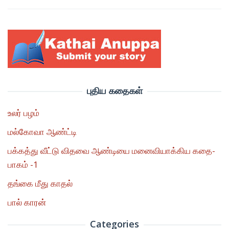
புதிய கதைகள்
உலர் பழம்
மல்கோவா ஆண்ட்டி
பக்கத்து வீட்டு விதவை ஆண்டியை மனைவியாக்கிய கதை-
பாகம் -1
தங்கை மீது காதல்
பால் காரன்
Categories