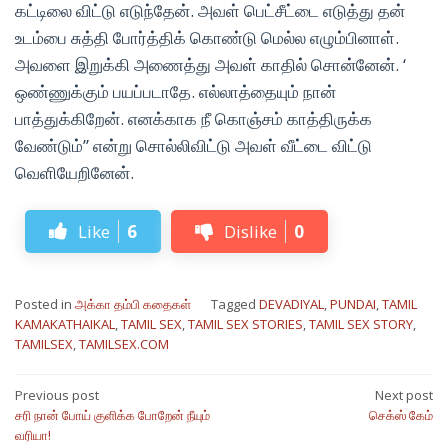
கட்டிலை விட்டு எடுந்தேன். அவள் பெட்சீட்டை எடுத்து தன்
உடம்பை சுத்தி போர்த்திக் கொண்டு மெல்ல எழும்பினாள்.
அவளை இறுக்கி அணைத்து அவள் காதில் சொன்னேன். ‘
ஒண்ணுக்கும் பயப்படாதே. எல்லாத்தையும் நான்
பாத்துக்கிறேன். எனக்காக நீ கொஞ்சம் காத்திருக்க
வேண்டும்” என்று சொல்லிவிட்டு அவள் வீட்டை விட்டு
வெளியேறினேன்.
Like
6
Dislike
0
Posted in
அக்கா தம்பி கதைகள்
Tagged
DEVADIYAL
,
PUNDAI
,
TAMIL
KAMAKATHAIKAL
,
TAMIL SEX
,
TAMIL SEX STORIES
,
TAMIL SEX STORY
,
TAMILSEX
,
TAMILSEX.COM
Post
Previous post
Next post
சரி நான் போய் குளிக்க போறேன் நீயும்
செக்ஸ் கேம்
navigation
வரியா!