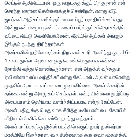
செட்டில் ஆகிவிட்டான். ஒரு வருடத்துக்குப் பிறகு நான் என்
சொந்த ஊரான சென்னைக்குச் சென்றேன். எனது வீடு
ஜயர்கள் அதிகம் வசிக்கும் மைலாப்பூர் பகுதியில் உள்ளது.
அன்று என் பழைய நண்பர்களைப் பார்க்கும் சந்தோசத்தில்
வீட்டை விட்டு வெளியேறினேன். வீதியில் ஆட்கள் அங்கும்
இங்கும் நடந்து திரிந்தார்கள்.
அவர்களின் நடுவே மஞ்சள் நிற காவ் சாரி அணிந்து ஒரு 16-
17 வயதுள்ள அழகான ஒரு பெண் மெதுவாக என்னை
நோக்கி வந்து கொண்டிருந்தாள். என் அருகில் வந்ததும்
‘ரவிண்ணா எப்ப வந்தீங்க” என்று கேட்டாள். அவள் யாரென்று
முதலில் அடையாளம் காண முடியவில்லை. அவள் சேகரின்
தங்கை என்று அறிமுகம் செய்தாள். ஏன்டி சின்னவாலு இப்படி
அடையாளம் தெரியாம வளர்ந்திட்டயாடி என்று கேட்டேன்.
அவள் பதிலுக்கு மெதுவாக சிரித்தபடியே என் கூட கோயில்
வீதியால் பேசிக் கொண்டே நடந்து வந்தாள்.
அவள் பார்ப்பதற்கு ஜீன்ஸ் படத்தில் வரும் ஜயர் ஜஸ்வர்யா
மாதிரியே இருந்தாள். ஒரு சின்னதாக ஒரு வைர மூக்குத்தி