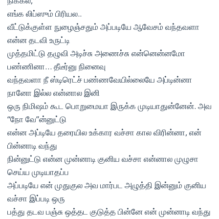
நிக்கல‌,
எங்க லிப்ஸும் பிரியல‌..
வீட்டுக்குள்ள நுழைஞ்சதும் அப்படியே ஆவேசம் வந்தவளா
என்ன தடவி உருட்டி
முத்தமிட்டு தழுவி அடிச்சு அணைச்சு என்னென்னமோ
பண்ணினா… தீடீர்னு நினைவு
வந்தவளா நீ ஸ்டிரெட்ச் பண்ணவேயில்லையே அப்டின்னா
நானோ இல்ல என்னால இனி
ஒரு நிமிஷம் கூட பொறுமையா இருக்க முடியாதுன்னேன். அவ
“நோ வே”ன்னுட்டு
என்ன அப்டியே தரையில உக்கார வச்சா கால விரின்னா, என்
பின்னாடி வந்து
நின்னுட்டு என்ன முன்னாடி குனிய வச்சா என்னால முழுசா
செய்ய முடியாதப்ப
அப்படியே என் முதுகுல அவ மார்பட அழுத்தி இன்னும் குனிய
வச்சா இப்படி ஒரு
பத்து தடவ பஞ்சு ஒத்தட குடுத்த பின்னே என் முன்னாடி வந்து