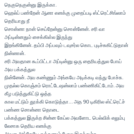
நெகுநெகுன்னு இருக்கா.
ஹெல்ப் பண்றேன் ஆனா எனக்கு முறைப்படி ஸ்ட்ரெட்சிங்லாம்
தெரியாது நீ
சொன்னா நான் செய்றேன்னு சொன்னேன். சரி வா
அப்டின்னதும் சைக்கிள்ல இருந்து
இறங்கினேன். தம்பி அப்பவும் டவுசர்ல கொட புடிச்சுகிட்டுதான்
நின்னான்.
சரி அவதான கூப்பிட்டா அப்டின்னு ஒரு தைரியத்துல போய்
அவ பக்கத்துல
நின்னேன். அவ கண்ணும் அங்கயே அடிக்கடி வந்து போச்சு.
முதல்ல கொஞ்சம் ரொட்டேஷன்லாம் பண்ணிகிட்டோம். அவ
கீழ படுத்துகிட்டு ஒத்த
கால மட்டும் தூக்கி கொடுத்தா… அத 90 டிகிரில ஸ்ட்ரெட்ச்
பண்ண சொன்னா தொடை
பக்கத்துல இருக்ற சின்ன கேப்ல அவளோட பெல்விக் எலும்பு
லேசாக தெரிய எனக்கு
அவள அங்கேயே ஓக்கணும் போல இருந்துச்சு