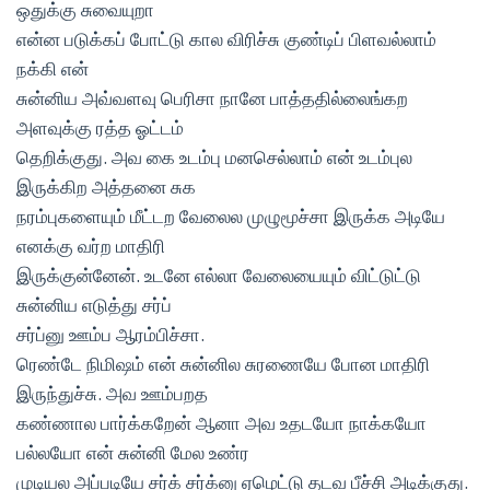
ஒதுக்கு சுவையுறா
என்ன படுக்கப் போட்டு கால விரிச்சு குண்டிப் பிளவல்லாம்
நக்கி என்
சுன்னிய அவ்வளவு பெரிசா நானே பாத்ததில்லைங்கற
அளவுக்கு ரத்த ஓட்டம்
தெறிக்குது. அவ கை உடம்பு மனசெல்லாம் என் உடம்புல
இருக்கிற அத்தனை சுக
நரம்புகளையும் மீட்டற வேலைல முழுமூச்சா இருக்க அடியே
எனக்கு வர்ற மாதிரி
இருக்குன்னேன். உடனே எல்லா வேலையையும் விட்டுட்டு
சுன்னிய எடுத்து சர்ப்
சர்ப்னு ஊம்ப ஆரம்பிச்சா.
ரெண்டே நிமிஷம் என் சுன்னில சுரணையே போன மாதிரி
இருந்துச்சு. அவ ஊம்பறத
கண்ணால பார்க்கறேன் ஆனா அவ உதடயோ நாக்கயோ
பல்லயோ என் சுன்னி மேல உண்ர
முடியல அப்படியே சர்க் சர்க்னு ஏழெட்டு தடவ பீச்சி அடிக்குது.