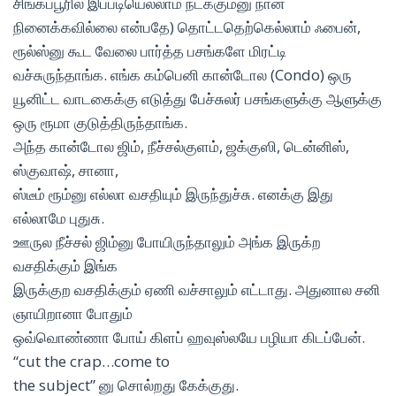
சிங்கப்பூரில் இப்படியெல்லாம் நடக்கும்னு நான்
நினைக்கவில்லை என்பதே) தொட்டதெற்கெல்லாம் ஃபைன்,
ரூல்ஸ்னு கூட வேலை பார்த்த பசங்களே மிரட்டி
வச்சுருந்தாங்க. எங்க கம்பெனி கான்டோல (Condo) ஒரு
யூனிட்ட வாடகைக்கு எடுத்து பேச்சுலர் பசங்களுக்கு ஆளுக்கு
ஒரு ரூமா குடுத்திருந்தாங்க.
அந்த கான்டோல ஜிம், நீச்சல்குளம், ஜக்குஸி, டென்னிஸ்,
ஸ்குவாஷ், சானா,
ஸ்டீம் ரூம்னு எல்லா வசதியும் இருந்துச்சு. எனக்கு இது
எல்லாமே புதுசு.
ஊருல நீச்சல் ஜிம்னு போயிருந்தாலும் அங்க இருக்ற
வசதிக்கும் இங்க
இருக்குற வசதிக்கும் ஏணி வச்சாலும் எட்டாது. அதுனால சனி
ஞாயிறானா போதும்
ஒவ்வொண்ணா போய் கிளப் ஹவுஸ்லயே பழியா கிடப்பேன்.
“cut the crap…come to
the subject” னு சொல்றது கேக்குது.