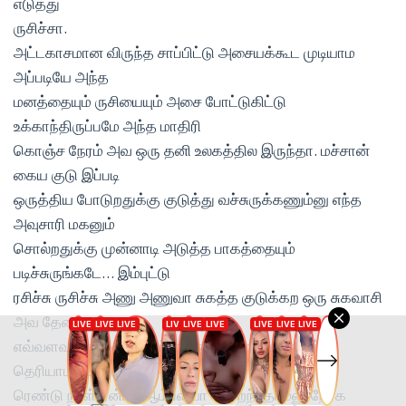
எடுத்து
ருசிச்சா.
அட்டகாசமான விருந்த சாப்பிட்டு அசையக்கூட முடியாம
அப்படியே அந்த
மனத்தையும் ருசியையும் அசை போட்டுகிட்டு
உக்காந்திருப்பமே அந்த மாதிரி
கொஞ்ச நேரம் அவ ஒரு தனி உலகத்தில இருந்தா. மச்சான்
கைய குடு இப்படி
ஒருத்திய போடுறதுக்கு குடுத்து வச்சுருக்கணும்னு எந்த
அவுசாரி மகனும்
சொல்றதுக்கு முன்னாடி அடுத்த பாகத்தையும்
படிச்சுருங்கடே… இம்புட்டு
ரசிச்சு ருசிச்சு அணு அணுவா சுகத்த குடுக்கற ஒரு சுகவாசி
அவ தேவைல
எவ்வளவு தெளிவா இருப்பான்னு என் மரமண்டைக்கு
தெரியாம போய்டுச்சு. அடுத்த
ரெண்டு நாள் ஏன்டா ஆம்பளயா பொறந்தோம்னு நோக