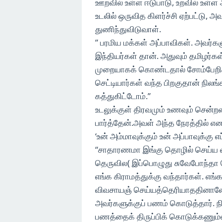
ஊறவில் உள்ள ஈடுபாடு, உறவில் உள்ள
உடலில் ஒருவித கிளர்ச்சி ஏற்பட்டு,
துணிந்துவிடுவாள்.
” பரமிய மக்கள் அப்பாவிகள். அவர்
இந்தியர்கள் தான். அதுவும் தமிழர
முறையாகக் கொண்டதால் சோம்பேறிகள
செட்டியார்கள் வந்த பிறகுதான் நில
கத்துகிட்டோம்.”
உடலுக்குள் திரவமும் உணவும் சென்றன
பார்த்தேன்.அவள் அந்த நேரத்தில் எ
‘உன் அம்மாவுக்கும் உன் அப்பாவுக்கு எப
“சாதாரணமா இங்கு தொழில் செய்ய வர
தெருவில( இப்பொழுது சுவேபோந்தா தெ
எங்க கிராமத்துக்கு வந்தார்கள். எங
விவசாயஞ் செய்யத்தெரியாததினாலே 
அவர்களுக்குப் பணம் கொடுத்தார்.
பணத்தைக் திருப்பிக் கொடுக்கணும்