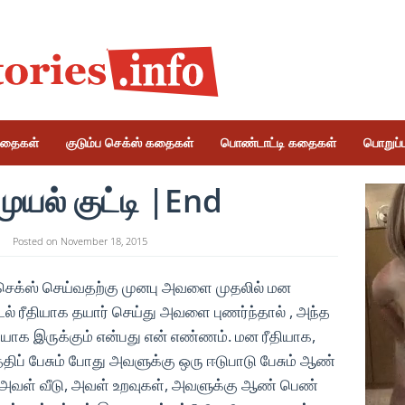
கதைகள்
குடும்ப செக்ஸ் கதைகள்
பொண்டாட்டி கதைகள்
பொறுப்பு
 முயல் குட்டி |End
Posted on
November 18, 2015
செக்ஸ் செய்வதற்கு முனபு அவளை முதலில் மன
உடல் ரீதியாக தயார் செய்து அவளை புணர்ந்தால் , அந்த
ியாக இருக்கும் என்பது என் எண்ணம். மன ரீதியாக,
்திப் பேசும் போது அவளுக்கு ஒரு ஈடுபாடு பேசும் ஆண்
ு, அவள் வீடு, அவள் உறவுகள், அவளுக்கு ஆண் பெண்