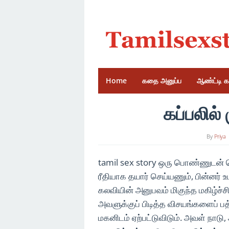
Skip
to
content
Home
கதை அனுப்ப
ஆண்ட்டி 
கப்பலில்
By
Priya
tamil sex story ஒரு பொண்ணுடன் 
ரீதியாக தயார் செய்யணும், பின்னர் 
கலவியின் அனுபவம் மிகுந்த மகிழ்ச்ச
அவளுக்குப் பிடித்த விசயங்களைப் பத
மகனிடம் ஏற்பட்டுவிடும். அவள் நாட