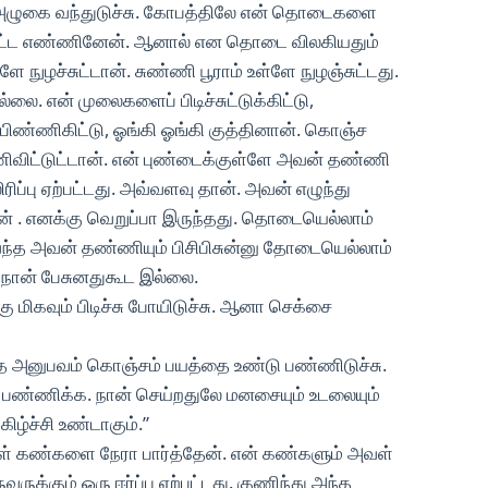
அழுகை வந்துடுச்சு. கோபத்திலே என் தொடைகளை
 புறட்ட எண்ணினேன். ஆனால் என தொடை விலகியதும்
நுழச்சுட்டான். சுண்ணி பூராம் உள்ளே நுழஞ்சுட்டது.
ை. என் முலைகளைப் பிடிச்சுட்டுக்கிட்டு,
்ணிகிட்டு, ஓங்கி ஓங்கி குத்தினான். கொஞ்ச
ணிவிட்டுட்டான். என் புண்டைக்குள்ளே அவன் தண்ணி
ரிப்பு ஏற்பட்டது. அவ்வளவு தான். அவன் எழுந்து
ேன் . எனக்கு வெறுப்பா இருந்தது. தொடையெல்லாம்
வந்த அவன் தண்ணியும் பிசிபிசுன்னு தோடையெல்லாம்
ட நான் பேசுனதுகூட இல்லை.
கு மிகவும் பிடிச்சு போயிடுச்சு. ஆனா செக்சை
முத அனுபவம் கொஞ்சம் பயத்தை உண்டு பண்ணிடுச்சு.
 பண்ணிக்க. நான் செய்றதுலே மனசையும் உடலையும்
ிழ்ச்சி உண்டாகும்.”
் கண்களை நேரா பார்த்தேன். என் கண்களும் அவள்
ருக்கும் ஒரு ஈர்ப்பு ஏற்பட்டது. குணிந்து அந்த