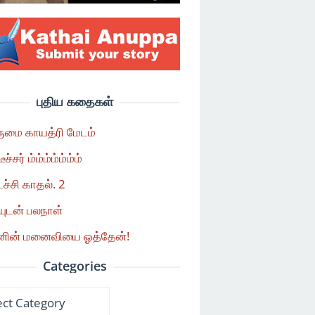
புதிய கதைகள்
மை காயத்ரி மேடம்
டீச்சர் ம்ம்ம்ம்ம்ம்ம்
ச்சி காதல். 2
யுடன் பலநாள்
னின் மனைவியை ஓத்தேன்!
Categories
ories