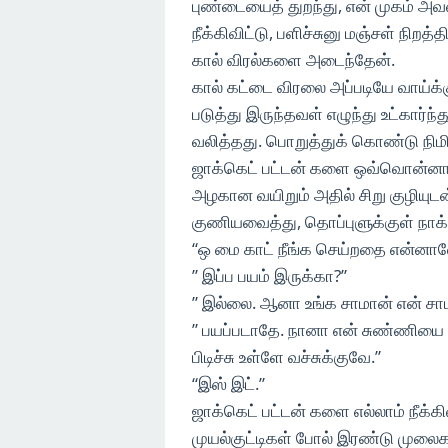
புண்டையைத் துறந்து, என் முகம் அ
நீக்கிவிட்டு, பளிச்சுனு மஞ்சள் நிறத்
கால் விரல்களை அடைந்தேன்.
கால் கட்டை விரலை அப்படியே வாய்க்
படுத்து இருந்தவள் எழுந்து உட்கார்
வலித்தது. பொறுத்துக் கொண்டு நிமி
ஜாக்கெட் பட்டன் களை ஒவ்வொன்னா 
அழகான வயிறும் அதில் சிறு குழியுட
குணியவைத்து, தொப்புளுக்குள் நாக
“ஒ மை காட் நீங்க செய்றதை என்னால
” இப்ப பயம் இருக்கா?”
” இல்லை. ஆனா உங்க சாமான் என் சா
” பயப்படாதே. நானா என் சுண்ணியை 
பிடிச்சு உள்ளே வச்சுக்குவே.”
“இஸ் இட்.”
ஜாக்கெட் பட்டன் களை எல்லாம் நீக்க
முயல்குட்டிகள் போல் இரண்டு முலைக