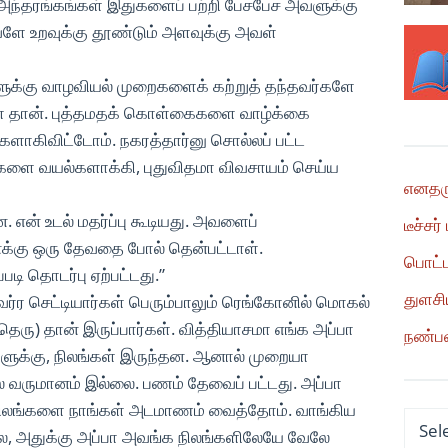
 அந்தரங்கங்கள் இதுகளைப் பற்றி பேசபேச அவளுக்கு
 அவளே உறவுக்கு தூண்டும் அளவுக்கு அவள்
களுக்கு வாழவியல் முறைகளைக் கற்றுத் தந்தவர்களே
்கள் தான். புத்தமதக் கொள்கைகளை வாழ்க்கை
ாகிவிட்டோம். நகரத்தார்னு சொல்லப் பட்ட
ங்களை வயல்களாக்கி, புதுவிதமா விவசாயம் செய்ய
எனதரு
. என் உடல் மதர்ப்பு கூடியது. அவளைப்
டீச்சர் 
னக்கு ஒரு தேவதை போல் தென்பட்டாள்.
பொட்ட
்படி தொடர்பு ஏற்பட்டது.”
துளசி
்ர செட்டியார்கள் பெரும்பாலும் ரெங்கோனில் மொகல்
ரு) தான் இருப்பார்கள். வித்தியாசமா எங்க அப்பா
நண்ப
்களுக்கு, நிலங்கள் இருந்தன. ஆனால் முறையா
வருமானம் இல்லை. பணம் தேவைப் பட்டது. அப்பா
 நிலங்களை நாங்கள் அடமாணம் வைத்தோம். வாங்கிய
Categ
ல, அதுக்கு அப்பா அவங்க நிலங்களிலேயே வேலே