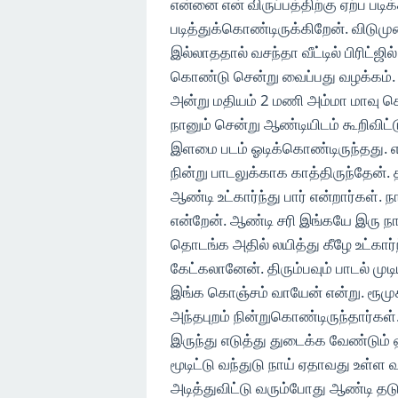
என்னை என் விருப்பத்திற்கு ஏற்ப ப
படித்துக்கொண்டிருக்கிறேன். விடுமுறைய
இல்லாததால் வசந்தா வீட்டில் பிரிட்
கொண்டு சென்று வைப்பது வழக்கம்.
அன்று மதியம் 2 மணி அம்மா மாவு கொட
நானும் சென்று ஆண்டியிடம் கூறிவிட்ட
இளமை படம் ஓடிக்கொண்டிருந்தது. எனக
நின்று பாடலுக்காக காத்திருந்தேன். 
ஆண்டி உட்கார்ந்து பார் என்றார்கள். 
என்றேன். ஆண்டி சரி இங்கயே இரு நா
தொடங்க அதில் லயித்து கீழே உட்கார்ந
கேட்கலானேன். திரும்பவும் பாடல் முட
இங்க கொஞ்சம் வாயேன் என்று. ரூமுக்
அந்தபுறம் நின்றுகொண்டிருந்தார்கள்
இருந்து எடுத்து துடைக்க வேண்டு
மூடிட்டு வந்துடு நாய் ஏதாவது உள்ள 
அடித்துவிட்டு வரும்போது ஆண்டி தடு