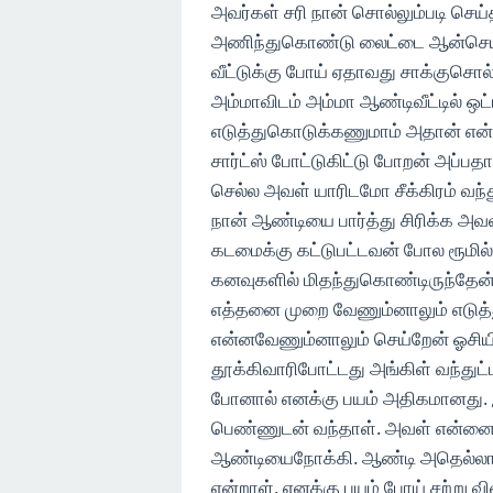
அவர்கள் சரி நான் சொல்லும்படி செய
அணிந்துகொண்டு லைட்டை ஆன்செய்ய
வீட்டுக்கு போய் ஏதாவது சாக்குசொல்ல
அம்மாவிடம் அம்மா ஆண்டிவீட்டில் ஒட
எடுத்துகொடுக்கணுமாம் அதான் என்ற
சார்ட்ஸ் போட்டுகிட்டு போறன் அப்பதா
செல்ல அவள் யாரிடமோ சீக்கிரம் வந்
நான் ஆண்டியை பார்த்து சிரிக்க அவள
கடமைக்கு கட்டுபட்டவன் போல ரூமில
கனவுகளில் மிதந்துகொண்டிருந்தேன
எத்தனை முறை வேணும்னாலும் எடுத்
என்னவேணும்னாலும் செய்றேன் ஓசியி
தூக்கிவாரிபோட்டது அங்கிள் வந்துட
போனால் எனக்கு பயம் அதிகமானது. இர
பெண்ணுடன் வந்தாள். அவள் என்னை பா
ஆண்டியைநோக்கி. ஆண்டி அதெல்லாம்
என்றாள். எனக்கு பயம் போய் சற்று