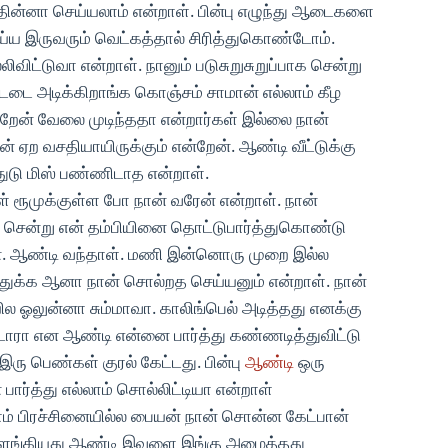
்தின்னா செய்யலாம் என்றாள். பின்பு எழுந்து ஆடைகளை
 இருவரும் வெட்கத்தால் சிரித்துகொண்டோம்.
ிவிட்டுவா என்றாள். நானும் படுசுறுசுறுப்பாக சென்று
்டடை அடிக்கிறாங்க கொஞ்சம் சாமான் எல்லாம் கீழ
ேன் வேலை முடிந்ததா என்றார்கள் இல்லை நான்
ன் ஏற வசதியாயிருக்கும் என்றேன். ஆண்டி வீட்டுக்கு
துடு மிஸ் பண்ணிடாத என்றாள்.
் ரூமுக்குள்ள போ நான் வரேன் என்றாள். நான்
் சென்று என் தம்பியினை தொட்டுபார்த்துகொண்டு
். ஆண்டி வந்தாள். மணி இன்னொரு முறை இல்ல
துக்க ஆனா நான் சொல்றத செய்யனும் என்றாள். நான்
ல ஓலுன்னா சும்மாவா. காலிங்பெல் அடித்தது எனக்கு
்டாரா என ஆண்டி என்னை பார்த்து கண்ணடித்துவிட்டு
ு பெண்கள் குரல் கேட்டது. பின்பு
ஆண்டி
ஒரு
ர்த்து எல்லாம் சொல்லிட்டியா என்றாள்
 பிரச்சினையில்ல பையன் நான் சொன்ன கேட்பான்
 விளங்கியது ஆண்டி இவளை இங்கு அழைத்தது