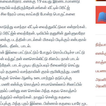
டிக்கவைக்கிறார். எனக்கு 19 வயது இரண்டாமாண்டு
ில் வந்திருந்தேன்.எங்கள் வீட்டில் பிரிட்ஜ்
ஜில் சில நேரம் மாவு காய்கறி போன்ற பொருட்களை
ுத்து வசந்தா வீட்டில் வைத்துவிட்டுவா என்றார்கள்.
ு பிரிட்ஜ்ல் வைத்தேன். டிவியில் தனுசின் துள்ளுவதோ
்கு படத்தின் பாடல்கள் மிகவும் பிடிக்கும் என்பதால்
நித்ய
தீண்ட தீண்ட பாடல்.
நான் இல்லை பாட்டுமட்டும் போதும் ரொம்பபிடிச்ச பாட்டு
எனக்க
ன் வந்துட்றன் எனசொல்லிட்டு கிளம்ப நான் பாடல்
காஞ்ச
்தேன். பாடல் முடிய திரும்பவும் ரீவைண்டு செய்து
பயணம
ியும் தருணம் வசந்தாவின் குரல் ரூமிலிருந்து. மணி
குள் செல்ல ஆண்டி உடைமாற்றும் தடுப்புக்கு
அவளின
. மணி என்க்கு கொஞ்சம் சாமானெல்லாம் சிலாப்பில்
அவளின
ம் ஹல்ப் பண்னு என சொல்ல அந்த கதவ கொஞ்சம்
வந்துடும் என்றார்கள். நானும் சென்று கதவை
ப்புக்கு அந்த புறம் இல்லை. பின்னால் கதவை யாரே மூட
Categ