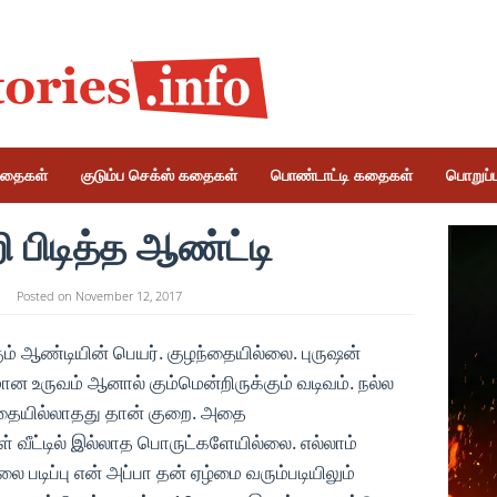
கதைகள்
குடும்ப செக்ஸ் கதைகள்
பொண்டாட்டி கதைகள்
பொறுப்பு
 பிடித்த ஆண்ட்டி
Posted on
November 12, 2017
்கும் ஆண்டியின் பெயர். குழந்தையில்லை. புருஷன்
ன உருவம் ஆனால் கும்மென்றிருக்கும் வடிவம். நல்ல
்தையில்லாதது தான் குறை. அதை
் வீட்டில் இல்லாத பொருட்களேயில்லை. எல்லாம்
ை படிப்பு என் அப்பா தன் ஏழ்மை வரும்படியிலும்