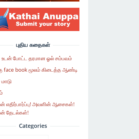
புதிய கதைகள்
ா உடன் போட்ட தரமான ஓல் சம்பவம்
ு face book மூலம் கிடைத்த ஆண்டி
 மாடு
்
் எதிர்பார்ப்பு! அவளின் ஆசைகள்!
் தேடல்கள்!
Categories
ories