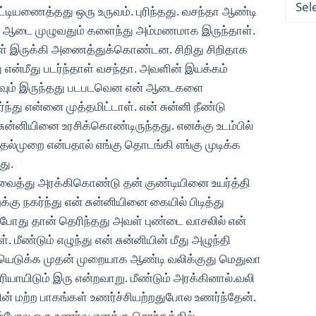
ியணைத்தது ஒரு உருவம். புரிந்தது. வசந்தா ஆண்டி
டி ஆடை முழுவதும் களைந்து அம்மணமாக இருந்தாள்.
ள் இருக்கி அணைத்துக்கொண்டன. சிறிது சிறிதாக
 என்மீது படர்ந்தாள் வசந்தா. அவளின் இயக்கம்
ாகவும் இருந்தது படபடவென என் ஆடைகளை
ார்ந்து என்னை முத்தமிட்டாள். என் சுன்னி நீண்டு
சுன்னியினை உரசிக்கொண்டிருந்தது. எனக்கு உடம்பில்
ுதல்முறை என்பதால் எங்கு தொடங்கி எங்கு முடிக்க
து.
வைத்து அரக்கிகொண்டு தன் குண்டியினை உயர்த்தி
னுக்கு நகர்ந்து என் சுன்னியினை கையில் பிடித்து
 அப்போது தான் தெரிந்தது அவள் புண்டை வாசலில் என்
 மீண்டும் எழுந்து என் சுன்னியின் மீது அழுந்தி
ியெடுக்க முதன் முறையாக ஆண்டி வலிக்குது மெதுவா
ரியாயிடும் இரு என்றவாறு. மீண்டும் அரக்கினால்.வலி
ன் மற்ற பாகங்கள் உணர்ச்சியற்றதுபோல உணர்ந்தேன்.
ாகம்போல ஒரு உணர்வு எனக்கு சொர்கத்தில்