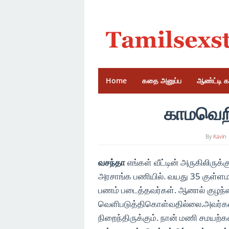
Skip
to
content
Home
கதை அனுப்ப
ஆண்ட்டி 
காமவெறி
By
Kavin
வசந்தா
எங்கள் வீட்டின் அருகிலிருக
அரசாங்க பணியில். வயது 35 குள்ளமா
பணம் படைத்தவர்கள். ஆனால் குழந
வெளிபடுத்திகொள்வதில்லை.
அவர்கள
நிறைந்திருக்கும். நான் மணி சமயற்கல