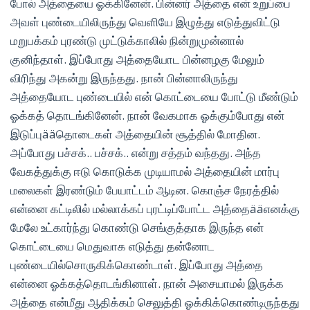
போல் அத்தையை ஓக்கினேன். பின்னர் அத்தை என் உறுப்பை
அவள் புண்டையிலிருந்து வெளியே இழுத்து எடுத்துவிட்டு
மறுபக்கம் புரண்டு முட்டுக்காலில் நின்றுமுன்னால்
குனிந்தாள். இப்போது அத்தையோட பின்னழகு மேலும்
விரிந்து அகன்று இருந்தது. நான் பின்னாலிருந்து
அத்தையோட புண்டையில் என் கொட்டையை போட்டு மீண்டும்
ஓக்கத் தொடங்கினேன். நான் வேகமாக ஓக்கும்போது என்
இடுப்புääதொடைகள் அத்தையின் சூத்தில் மோதின.
அப்போது பச்சக்.. பச்சக்.. என்று சத்தம் வந்தது. அந்த
வேகத்துக்கு ஈடு கொடுக்க முடியாமல் அத்தையின் மார்பு
மலைகள் இரண்டும் பேயாட்டம் ஆடின. கொஞ்ச நேரத்தில்
என்னை கட்டிலில் மல்லாக்கப் புரட்டிப்போட்ட அத்தைääஎனக்கு
மேலே உட்கார்ந்து கொண்டு செங்குத்தாக இருந்த என்
கொட்டையை மெதுவாக எடுத்து தன்னோட
புண்டையில்சொருகிக்கொண்டாள். இப்போது அத்தை
என்னை ஓக்கத்தொடங்கினாள். நான் அசையாமல் இருக்க
அத்தை என்மீது ஆதிக்கம் செலுத்தி ஓக்கிக்கொண்டிருந்தது