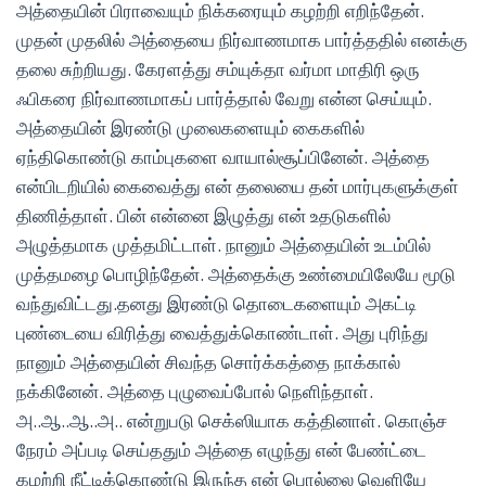
அத்தையின் பிராவையும் நிக்கரையும் கழற்றி எறிந்தேன்.
முதன் முதலில் அத்தையை நிர்வாணமாக பார்த்ததில் எனக்கு
தலை சுற்றியது. கேரளத்து சம்யுக்தா வர்மா மாதிரி ஒரு
ஃபிகரை நிர்வாணமாகப் பார்த்தால் வேறு என்ன செய்யும்.
அத்தையின் இரண்டு முலைகளையும் கைகளில்
ஏந்திகொண்டு காம்புகளை வாயால்சூப்பினேன். அத்தை
என்பிடறியில் கைவைத்து என் தலையை தன் மார்புகளுக்குள்
திணித்தாள். பின் என்னை இழுத்து என் உதடுகளில்
அழுத்தமாக முத்தமிட்டாள். நானும் அத்தையின் உடம்பில்
முத்தமழை பொழிந்தேன். அத்தைக்கு உண்மையிலேயே மூடு
வந்துவிட்டது.தனது இரண்டு தொடைகளையும் அகட்டி
புண்டையை விரித்து வைத்துக்கொண்டாள். அது புரிந்து
நானும் அத்தையின் சிவந்த சொர்க்கத்தை நாக்கால்
நக்கினேன். அத்தை புழுவைப்போல் நெளிந்தாள்.
அ..ஆ..ஆ..அ.. என்றுபடு செக்ஸியாக கத்தினாள். கொஞ்ச
நேரம் அப்படி செய்ததும் அத்தை எழுந்து என் பேண்ட்டை
கழற்றி நீட்டிக்கொண்டு இருந்த என் பொல்லை வெளியே