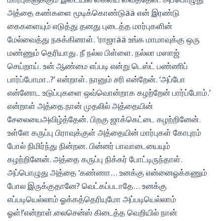
அத்தை கண்களை மூடிக்கொண்டுää என் இரண்டு
கைகளையும் எடுத்து தனது புடைத்த மார்புகளின்
மேல்வைத்து நசுக்கினாள். ‘ராஜாää உங்க மாமாவுக்கு ஒரு
மண்ணும் தெரியாது. நீ நல்ல பிள்ளை. நல்லா மஸாஜ்
செய்றாய். உன் ஆண்மை எப்படி என்று டெஸ்ட் பண்ணிப்
பார்ப்போமா..?’ என்றாள். நானும் சரி என்றேன். ‘அப்போ
என்னோட உடுப்புகளை ஒவ்வொன்றாக கழற்றேன் பார்ப்போம்.’
என்றாள் அத்தை.நான் முதலில் அத்தையின்
சேலையைஅவிழ்த்தேன். பிறகு ஜாக்கெட்டை கழற்றினேன்.
உள்ளே கருப்பு பிராவுக்குள் அத்தையின் மார்புகள் கோபுரம்
போல் நிமிர்ந்து நின்றன. பின்னர் பாவாடையையும்
கழற்றினேன். அத்தை கருப்பு நிக்கர் போட்டிருந்தாள்.
அப்பொழுது அத்தை ‘கண்ணா… உனக்கு என்னைஓக்கணும்
போல இருக்குதானே? வெட்கப்படாதே… உனக்கு
எப்படியெல்லாம் ஓக்கத்தெரியுமோ அப்படியெல்லாம்
ஓள்!’என்றாள்.லைசென்ஸ் கிடைத்த வெறியில் நான்