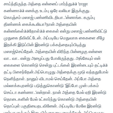
சாய்ந்திருந்த அத்தை என்னைப் பார்த்துää ‘ராஜா
கண்ணாää எனக்கு உடம்பு ஒரே வலியா இருக்குது.
கொஞ்சம் மஸாஜ் பண்ணிவிடறியா..’ன்னாங்க. கரும்பு
திண்ணக் கைக்கூலியா?நான் அத்தையின்
கன்னங்கள்ääதோள்ää கைகள் என்று மஸாஜ் பண்ணிவிட்டு
முதுகை நீவிவிட்டேன். அப்படியே மெதுவாக கைகளை கீழே
இறக்கி இடுப்பின் இரண்டு பக்கத்தையும்பிடித்து
மஸாஜ்செய்தேன். அத்தையின் விரிந்த பின்னழகு என்னை
வா.. வா.. என்று அழைப்பது போலிருந்தது. அங்கேயும் என்
கைகளை கொண்டு சென்று புட்டங்கள் இரண்டையும் தட்டிää
தட்டி பிசைந்தேன்.அப்பொழுது அத்தைக்கு மூடு வந்ததுபோல்
நெளிந்தாள். நானும் விடாமல் செய்தேன். அப்போ அத்தை
மல்லாக்கபுரண்டு படுத்துகொண்டு ‘இப்போ முன் பக்கம்
செய்டா கண்ணா..’என்றாள். நான் அத்தை மேல் ஏறி இரண்டு
தொடைகளின் மேல் உட்கார்ந்து கொண்டு அத்தையின்
தொப்புள் பகுதியைதடவினேன். அப்படியே மேலே இரண்டு
மார்புகளுக்கும் இடையில் கையை வைத்தேன். அப்பொழுது