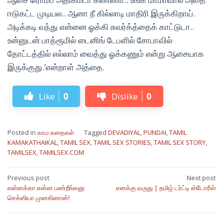
ஈடுகட்ட முடியல.. ஆனா நீ கில்லாடி மாதிரி இருக்கிறாய்.
அடிக்கடி வந்து என்னை ஓக்கி சுவர்க்த்தைக் காட்டுடா..
உன்னுடன் பாத்ரூமில் டைனிங் டேபளில் சோபாவில்
தோட்டத்தில் எல்லாம் வைத்து ஓக்கணும் என்று ஆசையாக
இருக்குது.’என்றாள் அத்தை.
Like
0
Dislike
0
Posted in
காம கதைகள்
Tagged
DEVADIYAL
,
PUNDAI
,
TAMIL
KAMAKATHAIKAL
,
TAMIL SEX
,
TAMIL SEX STORIES
,
TAMIL SEX STORY
,
TAMILSEX
,
TAMILSEX.COM
Post
Previous post
Next post
என்னக்கா என்ன பண்றீங்கனு
எனக்கு வருது | தமிழ் டர்ட்டி ஸ்டோரீஸ்
navigation
செக்ஸியா முனகினான்!