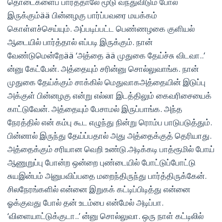
தொடைகளைப் பார்த்தாலே மூடு வந்துவிடும் போல்
இருக்கும்ää பின்னழகு பார்ப்பவரை மயக்கம்
கொள்ளச்செய்யும். அப்படிப்பட்ட பெண்ணழகை குளியல்
ஆடையில் பார்த்தால் எப்படி இருக்கும். நான்
வேண்டுமென்றேää ‘அத்தை ää முதுகை தேய்ச்சு விடவா..’
ன்னு கேட்பேன். அத்தையும் சரின்னு சொல்லுவாங்க. நான்
முதுகை தேய்க்கும் சாக்கில் மெதுவாகஅத்தையின் இடுப்பு
அக்குள் பின்னழகு என்று எல்லா இடத்திலும் கைவரிசையைக்
காட்டுவேன். அத்தையும் பேசாமல் இருப்பாங்க. அந்த
நேரத்தில் என் கம்பு கூட எழுந்து நின்று ரொம்ப பாடுபடுத்தும்.
பின்னால் இருந்து தேய்ப்பதால் அது அத்தைக்குத் தெரியாது.
அத்தைக்கும் சரியான வெறி உண்டு.அடிக்கடி பாத்ரூமில் போய்
ஆணுறுப்பு போன்ற ஒன்றை புண்டையில் போட்டுப்போட்டு
சுயஇன்பம் அனுபவிப்பதை மறைந்திருந்து பார்த்திருக்கேன்.
சிலநேரங்களில் என்னை இறுகக் கட்டிப்பிடித்து என்னை
ஓக்குவது போல் தன் உடம்பை என்மேல் அடிப்பா.
‘விளையாட்டுக்குடா..’ ன்னு சொல்லுவா. ஒரு நாள் கட்டிலில்