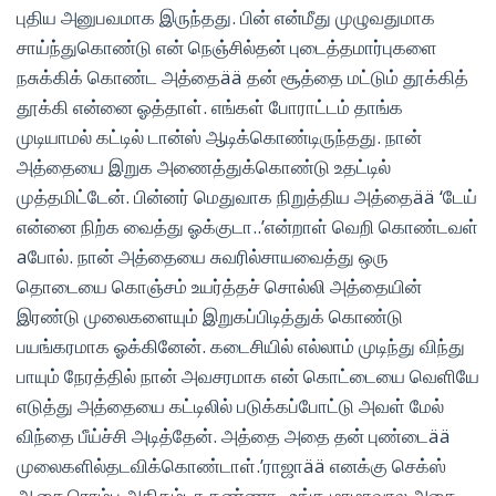
புதிய அனுபவமாக இருந்தது. பின் என்மீது முழுவதுமாக
சாய்ந்துகொண்டு என் நெஞ்சில்தன் புடைத்தமார்புகளை
நசுக்கிக் கொண்ட அத்தைää தன் சூத்தை மட்டும் தூக்கித்
தூக்கி என்னை ஓத்தாள். எங்கள் போராட்டம் தாங்க
முடியாமல் கட்டில் டான்ஸ் ஆடிக்கொண்டிருந்தது. நான்
அத்தையை இறுக அணைத்துக்கொண்டு உதட்டில்
முத்தமிட்டேன். பின்னர் மெதுவாக நிறுத்திய அத்தைää ‘டேய்
என்னை நிற்க வைத்து ஓக்குடா..’என்றாள் வெறி கொண்டவள்
aபோல். நான் அத்தையை சுவரில்சாயவைத்து ஒரு
தொடையை கொஞ்சம் உயர்த்தச் சொல்லி அத்தையின்
இரண்டு முலைகளையும் இறுகப்பிடித்துக் கொண்டு
பயங்கரமாக ஓக்கினேன். கடைசியில் எல்லாம் முடிந்து விந்து
பாயும் நேரத்தில் நான் அவசரமாக என் கொட்டையை வெளியே
எடுத்து அத்தையை கட்டிலில் படுக்கப்போட்டு அவள் மேல்
விந்தை பீய்ச்சி அடித்தேன். அத்தை அதை தன் புண்டைää
முலைகளில்தடவிக்கொண்டாள்.’ராஜாää எனக்கு செக்ஸ்
ஆசை ரொம்ப அதிகம்டா கண்ணா.. உங்க மாமாவால அதை