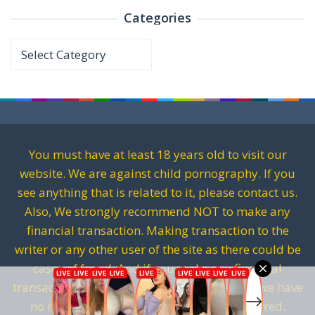
Categories
Categories
You must have at least 18 years old to visit our
website. We are against child pornography. If you
see anything that is related to it, please contact us.
Also, We strongly recommend NOT to make any
financial transaction. Making transaction to the
writer or any other user of the site as there could be
cases of fraud. And if you make any financial
transactions. It will be fully on your risk and we have
no responsibility for any kind of loss incurred.