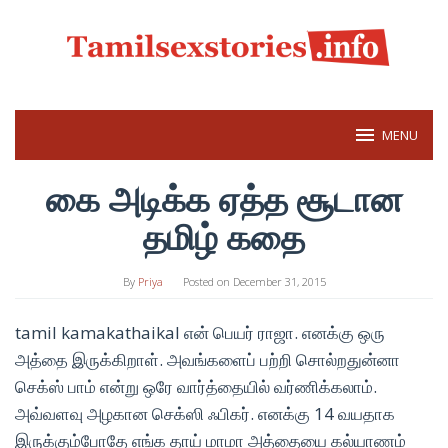
Skip
to
content
MENU
கை அடிக்க ஏத்த சூடான
தமிழ் கதை
By
Priya
Posted on
December 31, 2015
tamil kamakathaikal என் பெயர் ராஜா. எனக்கு ஒரு
அத்தை இருக்கிறாள். அவங்களைப் பற்றி சொல்றதுன்னா
செக்ஸ் பாம் என்று ஒரே வார்த்தையில் வர்ணிக்கலாம்.
அவ்வளவு அழகான செக்ஸி ஃபிகர். எனக்கு 14 வயதாக
இருக்கும்போதே எங்க தாய் மாமா அத்தையை கல்யாணம்