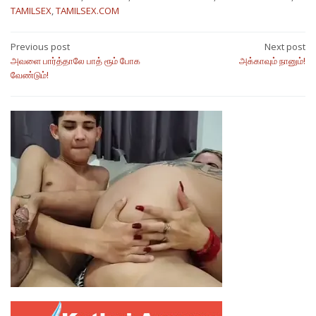
TAMILSEX
,
TAMILSEX.COM
Post
Previous post
Next post
அவளை பார்த்தாலே பாத் ரூம் போக
அக்காவும் நானும்!
navigation
வேண்டும்!