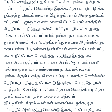
அடியில் வைத்து ஓப்பது போல், அவளின் புண்டை நன்றாக
முன்பக்கம் தூக்கி கொண்டு இருக்க, அவளை ஏறி மிதித்து
ஓப்பதற்கு மிகவும் சுகமாக இருக்கும் . நான் இதை ஜானிடம்
சுட்டி காட்ட, ஜானுக்கு என் மனைவியிடம் பெரும் சுகத்தின்
வித்தியாசம் புரிந்தது. என்னிடம் ‘ ஆமா, நீங்கள் கூறுவது
சரிதான், உன் பெண்டாட்டியின் புண்டை நன்றாக உயரமாக
தூக்கி கொண்டு , ஏறி மிதிப்பதற்கு சுகமாக இருக்கின்றது,
சுதா புண்டையே, உன்னை இனி நீதான் எனக்கு பொண்டாட்டி, ‘
என கூறிக்கொண்டே குதித்து, குதித்து இடித்து என்
மனைவியை ஓத்தார். என் ,மனைவியும் , ‘ஜான் என்னை நீ
நன்றாக ஓககறீடா வெள்ளைகார நாயே, உன் தடி என்
புண்டைக்குள் புகுந்து விளையாடுதடா, எனக்கு சொர்க்கமே
தெரியாதட, நீ ஓத்து கொண்டு இருக்கும் பொழுதே, நான்
செத்துவிட வேண்டுமடா, ‘ என அவனை கொஞ்சியபடி அவன்
முகம், மார்பு என முத்த மழை பொழிந்தாள்
இப்படி நீண்ட நேரம் அவர் என் மனைவியை ஓக்க, ஒரு
கட்டத்தில் அவர் ஓத்து கொண்டு இருக்கும் பொழுதே என்