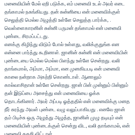
மனைவியின் மேல் ஏறி படுக்க, எம் மனைவி உடல் அவர் எடை
தங்காமல் நசுங்கியது. தன் சுன்னியை என் மனைவிக்குள்
செலுத்தி மெல்ல அழுத்தி உள்ளே செலுத்த பார்க்க, .
வெள்ளைகாரனின் சுன்னி பருமன் தங்காமல் என் மனைவி
புண்டை சிரமப்பட்டது.
எனக்கு கிழிந்து விடும் போல் உள்ளது, வலிக்குதுங்க என
என்னை பார்த்து கூறினாள். ஜானின் சுன்னி என் மனைவியின்
புண்டையை மெல்ல மெல்ல பிளந்து உள்ளே சென்றது. வலி
தாங்கமால், அம்மா, அம்மா, என முனகியபடி என் மனைவி
காலை நன்றாக அகற்றி கொண்டாள். ஆனாலும்
கால்வாசிதான் உள்ளே சென்றது. ஜான் பின் முன்னும் பின்னும்
தன் இடுப்பை அசைத்து என் மனைவியை ஓக்க
தொடங்கினார். அவர் அப்படி ஓத்ததில் என் மனைவிக்கு மனத
நீர் சுரந்து அவள் புண்டை வழு வலுப்பாகியது . எனவே ஜான்
தம் பிடிச்சு ஒரு அழுத்து அழுத்த, ஜானின் முழு தடியும் என்
மனைவியின் புண்டைக்குள் சென்று விட, வலி தாங்காமல், என்
மனைவி கதறி விட்டாள்.