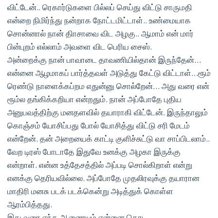
விட்டேன்.. ரெகார்டுகளை பில்லப் செய்து விட்டு சாருமதி
என்றை நிமிர்ந்து நன்றாக நோட்டமிட்டாள்.. உண்மையாக
சொன்னால் நான் திாசாவை விட அழகு.. ஆமாம் என் மார்
பின்புறம் எல்லாம் அவளை விட பெரிய சைஸ்.
அன்றைக்கு நான் பாவாடை தாவணியில்தான் இருந்தேன்…
என்னை ஆழமாகப் பார்த்தவள் அடுத்து கேட்டு விட்டாள்…ரூம்
ரெண்டு நாளைக்கப்றம எதுன்னு சொல்றேன்… அது வரை என்
ரூம்ல தங்கிக்கறியா என்றதும். நான் அப்போதே புதிய
அனுபவத்திற்கு மனதளவில் தயாராகி விட்டேன். இருந்தாலும்
கொஞ்சம் யோசிப்பது போல் யோசித்து விட்டு சரி மேடம்
என்றேன். தன் அறையைக் காட்டி குளிச்சுட்டு வா சாப்பிடலாம்..
வேற டிரஸ் போடாதே இதுவே உனக்கு அழகா இருக்கு
என்றாள். என்ன உத்தேசத்தில் அப்படி சொல்கிறாள் என்று
எனக்கு தெரியவில்லை. அப்போதே முதலிரவுக்கு தயாரான
மாதிரி மனசு படக் படக்கென்று அடித்துக் கொள்ள
ஆரம்பித்தது.
இது வரை எந்த ஆணையும் என்னை தொட