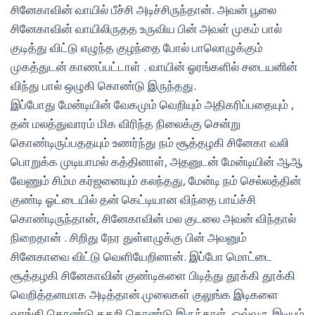
சினேகாவின் வாயில் பீச்சி அடிச்சிருந்தான். அவன் பூலை
சினேகாவின் வாயிலிருதத உருவிய பின் அவள் முகம் பால்
குடித்து விட்டு எழுந்த குழந்தை போல் பாலொழுக்கும்
முகத்துடன் காணப்பட்டாள் . வாயின் ஓரங்களில் சடையனின்
விந்து பால் ஒழுகி கொண்டு இருந்தது.
இப்போது மேன்டியின் வேகமும் வெறியும் அதிகரிப்பதையும் ,
தன் மலத்துவாரம் மிக விரிந்த நிலைக்கு சென்று
கொண்டிருப்பததயும் உணர்ந்து நம் சூத்தழகி சினேகா வலி
பொறுக்க முடியாமல் கத்தினாள், அதனுடன் மேன்டியின் ஆஆ
வேணும் சிம்ம கர்ஜனையும் கலந்தது, மேன்டி நம் செல்லத்தின்
குண்டி ஓட்டையில் தன் கெட்டியான விந்தை பாய்ச்சி
கொண்டிருந்தான், சினேகாவின் மல குடலை அவன் விந்தால்
நிறைதான் . சிறிது நேர துள்ளழுக்கு பின் அவனும்
சினேகாவை விட்டு வெளியேறினான். இப்போ மொட்டை
சூத்தழகி சினேகாவின் குண்டிகளை பிடித்து தூக்கி தூக்கி
வெறித்தனமாக அடித்தான்.முலைகள் குலுங்க இடிகளை
வாங்கி கொண்டு கதறி கொண்டு இருந்தாள். ஒவ்வரு இடியும்