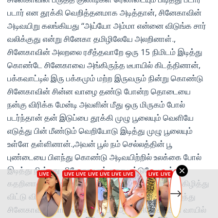
படார் என தூக்கி வெறித்தனமாக அடித்தான், சினேகாவின்
அடிவயிறு கலங்கியது “அய்யோ அம்மா என்னை விடுங்க சார்
வலிக்குது என்று சினேகா தமிழிலேயே அலறினாள்.,
சினேகாவின் அலறலை ரசீத்தவாறே ஒரு 15 நிமிடம் இடித்து
கொண்டே சினேகாவை அங்கிருந்த டீபாயில் கிடத்தினான்,
பக்கவாட்டில் இரு பக்கமும் மற்ற இருவரும் நின்று கொண்டு
சினேகாவின் சின்ன வாழை தண்டு போன்ற தொடையை
நன்கு விரிக்க மேன்டி அவளின் மீது ஒரு மிருகம் போல்
படர்ந்தான் தன் இடுப்பை தூக்கி முழு பூலையும் வெளியே
எடுத்து பின் மீண்டும் வெறியோடு இடித்து முழு பூலையும்
உள்ளே தள்ளினான்.,அவன் பூல் நம் செல்லத்தின் பூ
புண்டையை பிளந்து கொண்டு அடிவயிற்றில் உலக்கை போல்
இடித்து நின்றது .சினேகாவால் கதற மட்டுமே முடிந்தது
கதறினாள் . ஆசை தீர இடித்து அவளின் புண்டையை கிழித்து
விட்டு விந்து வரும் நிலை அடைந்தவுடன் சட்டென எழுந்து
சினேகாவின் வாயில் பூலை விட்டு ஆட்டி சினேகாவின் வாயில்