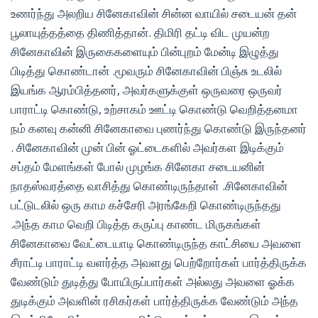
உணர்ந்து அலறிய சினேகாவின் சின்ன வாயில் சடையன் தன்
பூலாயுத்தத்தை திணித்தான். திமிரி தட்டி விட முயன்ற
சினேகாவின் இருகைகளையும் பின்புறம் மேன்டி இழுத்து
பிடித்து கொண்டான் .மூவரும் சினேகாவின் பிஞ்சு உடலில்
இயங்க ஆரம்பித்தனர், அவர்களுக்குள் ஒருவரை ஒருவர்
பாராட்டி கொண்டு, உற்சாகம் ஊட்டி கொண்டு வெறித்தனமா
நம் கனவு கன்னி சினேகாவை புணர்ந்து கொண்டு இருந்தனர்
. சினேகாவின் முன் பின் ஓட்டைகளில் அவர்கள இடிக்கும்
சப்தம் மேளங்கள் போல் முழங்க சினேகா சடையனின்
நாதஸ்வரத்தை வாசித்து கொண்டிருந்தாள் .சினேகாவின்
பட்டுடலில் ஒரு காம கச்சேரி அரங்கேறி கொண்டிருந்தது
.அந்த காம வெறி பிடித்த கருப்பு காண்ட மிருகங்கள்
சினேகாவை வேட்டையாடி கொண்டிருந்த காட்சியை அவளை
சீராட்டி பாராட்டி வளர்த்த அவளது பெற்றோர்கள் பார்த்திருக்க
வேண்டும் துடித்து போயிருப்பார்கள் அல்லது அவளை ஓக்க
துடிக்கும் அவளின் ரசிகர்கள் பார்த்திருக்க வேண்டும் அந்த