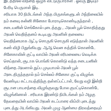
இடத்திலே விந்தை ஒழுக விட்டுருபார்கள் . ஓவரு இடியும்
பேரிடி பெருமாள் இடி.
சரியாக 30 நிமிடங்கள் அந்த மிருகங்களுடன் அந்நிலையில்
நம் கனவு கன்னி சினேகா போராடிகொண்டிருந்தாள் ,
சடையனின் செங்கோல் புடைத்தது , .அவன் பூல் கொதித்தது
அவன் வெறித்தனம் கூடியது அவளின் தலையை
வெறித்னமாக ஆட்டி சொருகி சொருகி எடுத்தான் அவளின்
கண் விழி பிதுங்கியது .ஆஆ வென கத்திக் கொண்டே
சினேகாவின் குட்டி வாயில் அவன் எரிமலையை வெடிக்க
செய்தான், சூடாக பொங்கி கொண்டு வந்த சடையனின்
விந்தை அவளால் துப்ப முடியாமல் அவன் பூல்
அடைதிருந்ததால் நம் செல்லம் சினேகா குட்டி விழுங்க
வேண்டிய கட்டாயத்திற்கு தள்ளப்பட்டாள், வேறு வழி இன்றி
சூடான பாயசத்தை விழுங்குவது போல குமட்டிகொண்டே
விழுங்கினாள் . சரியாக இரண்டு நிமிடங்கள் நம் அழகு
தேவதையின் வாயில் அவன் கடப்பாரை விம்மி புடைத்து
புடைத்து அடங்கியது. அவன் முழு ஆண்மை திரவத்தையும்