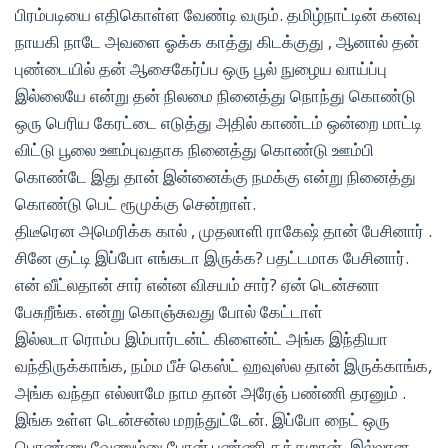
பிரம்படியை எதிகொள்ள வேண்டி வரும். தமிழ்நாட்டின் கனவு
நாயகி நாடே அவளை ஓக்க காத்து கிடக்குது , ஆனால் தன்
புண்டையில் தன் ஆசைகேர்ப்ப ஒரு பூல் நுழைய வாய்ப்பு
இல்லையே என்று தன் நிலமை நினைத்து நொந்து கொண்டு
ஒரு பெரிய கேரட்டை எடுத்து அதில் காண்டம் ஒன்றை மாட்டி
விட்டு பூலை ஊம்புவதாக நினைத்து கொண்டு ஊம்பி
கொண்டே இது தான் இன்னைக்கு நமக்கு என்று நினைத்து
கொண்டு பெட் ரூமுக்கு சென்றாள்.
திடீரென அமெரிக்க கால் , முதலாளி ராகேஷ் தான் பேசினார் .
சினே குட்டி இப்போ எங்கடா இருக்க? பதட்டமாக பேசினார்.
என் வீட்லதான் சார் என்ன விசயம் சார்? ஏன் டென்சனா
பேசுறீங்க. என்று கொஞ்சுவது போல் கேட்டாள்
இல்லடா ரொம்ப இம்பார்டன்ட் கிளைன்ட் அங்க இந்தியா
வந்திருக்காங்க, நம்ம பீச் கெஸ்ட் ஹவுஸ்ல தான் இருக்காங்க,
அங்க வந்தா எல்லாமே நாம தான் அரேஞ் பண்ணி தரனும் .
இங்க உள்ள டென்சன்ல மறந்துட்டேன். இப்போ நைட் ஒரு
பொண்ணு வேணும்னு போன் பண்ணி கத்துறான், இல்லான