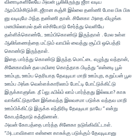
வினாடிகளிலேயே அவன் பூலிலிருந்து ஜீரா வடிய
ஆரம்பிச்சிடுச்சி..ஜீரான கஞ்சி இல்லை தண்ணி போல பிசு பிசு
னு வடியுமே அந்த தண்ணி தான். சினேகா அதை விழுங்க
மனமில்லாமல் தன் எச்சியோடு சேர்த்து வெளியே
தள்ளிக்கொண்டே ஊம்பிகொண்டு இருந்தாள் . மேல உள்ள
ஆலிங்கணத்தை மட்டும் வாயில் வைத்து சூப்பி ஒபெத்தி
கொண்டு இருந்தாள்.
இதை பார்த்து கொண்டு இருந்த மொட்டை எழுந்து வந்தான்,
சினேகாவின் தல மயிரை கொத்தாக பிடித்து “என்னடி பூல்
ஊம்புற, ஊம்ப தெரியாத தேவுடியா மாறி ஊம்புற, கறுப்பன் பூல
ஊம்ப அங்க வெள்ளக்காரிலாம் போட்டி போட்டுக்கிட்டு
இருக்காளுங்க .நீ ப்லு ஃபில்ம் லாம் பார்த்தது இல்லயா? காசு
வாங்கிட்டுதானே இங்கவந்த இலவசமா படுக்க வந்தவ மாறி
ஊம்பிக்கிட்டு இருக்க எந்திரிடி தேவுடியா நாயே ” என்று
கோபத்தோடு கத்தினான்.
அவன் கோபத்தை பார்த்த சினேகா நடுங்கிவிட்டாள்.
“அடபாவிகளா என்னை காசுக்கு படுக்கும் தேவுடியானு