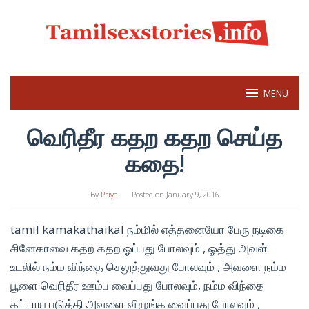
Skip
to
content
MENU
வெரிதீர கதற கதற செய்த
கதை!
By
Priya
Posted on
January 9, 2016
tamil kamakathaikal நம்மில் எத்தனையோ பேரு நடிகை
சினேகாவை கதற கதற ஓப்பது போலவும் , ஓத்து அவள்
உடலில் நம்ம விந்தை செலுத்துவது போலவும் , அவளை நம்ம
பூளை வெரிதீர ஊம்ப வைப்பது போலவும், நம்ம விந்தை
கட்டாய படுத்தி அவளை விழுங்க வைப்பது போலவும் ,