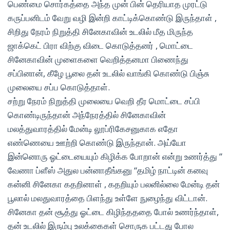
பெண்மை சொர்கத்தை அந்த முன் பின் தெரியாத முரட்டு
கருப்பனிடம் வேறு வழி இன்றி காட்டிக்கொண்டு இருந்தாள் ,
சிறிது நேரம் நிறுத்தி சினேகாவின் உடலில் மீத மிருந்த
ஜாக்கெட் பிரா விற்கு விடை கொடுத்தனர் , மொட்டை
சினேகாவின் முளைகளை வெறித்தனமா பிணைந்து
சப்பினான், கீழே பூலை தன் உடலில் வாங்கி கொண்டு பிஞ்சு
முலையை சப்ப கொடுத்தாள்.
சற்று நேரம் நிறுத்தி முலையை வெறி தீர மொட்டை சப்பி
கொண்டிருந்தான் அந்நேரத்தில் சினேகாவின்
மலத்துவாரத்தில் மேன்டி லூப்ரிகேசனுகாக எதோ
எண்ணெயை ஊற்றி கொண்டு இருந்தான். அய்யோ
இன்னொரு ஓட்டையையும் கிழிக்க போறான் என்று உணர்த்து ”
வேணா ப்ளீஸ் அதுல பன்னாதீங்கனு “தமிழ் நாட்டின் கனவு
கன்னி சினேகா கதறினாள் , கதறியும் பலனில்லை மேன்டி தன்
பூலால் மலதுவாரத்தை பிளந்து உள்ளே நுழைந்து விட்டான்.
சினேகா தன் சூத்து ஓட்டை கிழிந்தததை போல் உணர்ந்தாள்,
தன் உடலில் இரும்பு உலக்கைகள் சொருக பட்டது போல