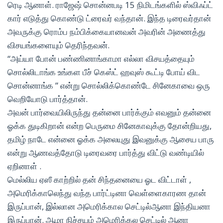
ரெடி ஆனாள். ராஜேஷ் சொன்னபடி 15 நிமிடங்களில் ஸ்விஃப்ட்
கார் எடுத்து கொண்டு ட்ரைவர் வந்தான். இந்த டிரைவர்தான்
அவருக்கு ரொம்ப நம்பிக்கையானவன் அவரின் அணைத்து
விசயங்களையும் தெரிந்தவன்.
“அய்யா போன் பண்ணினாங்காமா எல்லா விசயத்தையும்
சொல்லிடாங்க உங்கள பீச் கெஸ்ட் ஹவுஸ் கூட்டி போய் விட
சொன்னாங்க ” என்று சொல்லிக்கொண்டே சினேகாவை ஒரு
வெறியோடு பார்த்தான்.
அவன் பார்வையிலிருந்து தன்னை பார்க்கும் எவனும் தன்னை
ஓக்க துடிகிறான் என்ற பெருமை சினேகாவுக்கு தோன்றியது,
தமிழ் நாடே என்னை ஓக்க அலையுது இவனுக்கு ஆசைய பாரு
என்று ஆணவத்தோடு டிரைவரை பார்த்து விட்டு வண்டியில்
ஏறினாள் .
மெல்லிய ஏஸீ காற்றில் தன் சிந்தனையை ஓட விட்டாள் ,
அமெரிக்காலெந்து வந்த பார்ட்டினா வெள்ளைகாரண தான்
இருப்பான், இல்லான அமெரிக்கால செட்டில்ஆனா இந்தியனா
இருப்பான். ஆமா நிச்சயம் அமெரிக்கல செட்டில் ஆனா