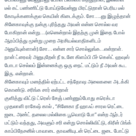
டீல் கட் பண்ணிட்டு போய்டுவேன்னு மிரட்டுறான் பெரிய டீல்
கோடிக்கணக்குல கெயின் கிடைக்கும். சோ…..னு இழுத்தான்
சினேகாவுக்கு நன்கு புரிந்தது அவன் என்ன சொல்ல வர
போகிறான் என்று….(எனென்றால் இதற்கு முன் இதை போல்
ஆரம்பித்து மூன்று முறை அரசியல்வாதிகளிடம்
அனுபியுள்ளான்).சோ… என்ன சார் சொல்லுங்க…என்றாள்.
நான் ட்ரைவர் அனுபுறேன் நீ உடனே கிளம்பி பீச் கெஸ்ட் ஹவுஸ்
போடா செல்லம் இன்னைக்கு ஒரு நைட் மட்டும் நீ அவன் கூட
இரு. என்றான்.
சினேகாவும் மனத்தில் ஏற்பட்ட சந்தோஷ அலைகளை அடக்கி
கொண்டு. சரிங்க சார் என்றாள்
குளித்து விட்டு ட்ரெஸ் சேஞ் பண்ணும்போது கரெக்டா
முதலாளி ராகேஷ் கால் , “சினேகா நீ ஹாஃப் சாரல ரெட்டை
ஜடை அண்ட் தலைல மல்லிகை பூவொடு போ” என்ற ஆர்டர்
மட்டும் வந்தது, அவளும் சரி என்று சொல்லிவிட்டு, கிரீன் பிங்க்
காம்பிநேசனில் பாவாடை தாவனியுடன் ரெட்டை ஜடை போட்டு