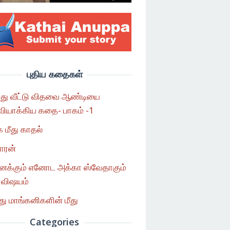
புதிய கதைகள்
்து வீட்டு விதவை ஆண்டியை
யாக்கிய கதை- பாகம் -1
 மீது காதல்
காரன்
னக்கும் எனோட அக்கா ஸ்வேதாகும்
 விஷயம்
 மாங்கனிகளின் மீது
Categories