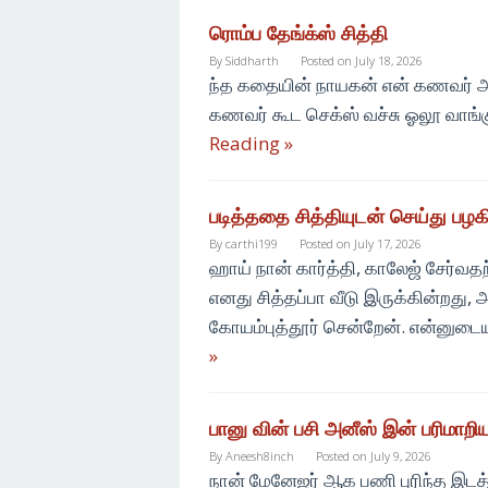
ரொம்ப தேங்க்ஸ் சித்தி
By
Siddharth
Posted on
July 18, 2026
ந்த கதையின் நாயகன் என் கணவர் அப்ப
கணவர் கூட செக்ஸ் வச்சு ஓலூ வாங்க
Reading »
படித்ததை சித்தியுடன் செய்து பழக
By
carthi199
Posted on
July 17, 2026
ஹாய் நான் கார்த்தி, காலேஜ் சேர்வத
எனது சித்தப்பா வீடு இருக்கின்றது, 
கோயம்புத்தூர் சென்றேன். என்னுடைய
»
பானு வின் பசி அனீஸ் இன் பரிமாறி
By
Aneesh8inch
Posted on
July 9, 2026
நா‌ன் மேனேஜர் ஆக பணி புரிந்த இ