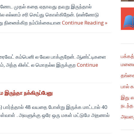
னோட முதல் கதை ஏதாவது தவறு இருந்தால்
ல எல்லாம் சரி செய்து கொள்கிறேன். (என்னோடு
னு நினைக்கிற நம்பிக்கையான
Continue Reading »
பக்கத
பிரைவேட் கம்பெனி ல வேல பாக்குறேன். ஆண்ட்டிகளை
மனைவி
கும், அந்த லிஸ்ட் ல மொதல்ல இருக்குற
Continue
தங்கை
பால் 
 இருந்தா நக்கிருப்பேனு
இது எ
நடந்த
) பார்த்தால் 48 வயதை போன்று இருக்க மாட்டால் 40
்வாள் . அவளுக்கு ஒரே ஒரு மகள் மட்டுமே அதனால்
அவளது