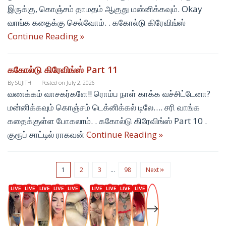
இருக்கு, கொஞ்சம் தாமதம் ஆகுது மன்னிக்கவும். Okay
வாங்க கதைக்கு செல்வோம். . ககோல்டு கிரேவிங்ஸ்
Continue Reading »
ககோல்டு கிரேவிங்ஸ் Part 11
By
SUJITH
Posted on
July 2, 2026
வணக்கம் வாசகர்களே!! ரொம்ப நாள் காக்க வச்சிட்டேனா?
மன்னிக்கவும் கொஞ்சம் டெக்னிக்கல் டிலே…. சரி வாங்க
கதைக்குள்ள போகலாம். . ககோல்டு கிரேவிங்ஸ் Part 10 .
குரூப் சாட்டில் ராகவன்
Continue Reading »
1
2
3
…
98
Next