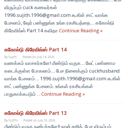
விரும்பும் cuck கணவர்கள்
1996.sujith.1996@gmail.com கூகிள் சாட் வாங்க
பேசலாம், ஷேர் பண்ணுங்க உங்க ரகசியத்தை… ககோல்டு
கிரேவிங்ஸ் Part 14 கவிதா
Continue Reading »
ககோல்டு கிரேவிங்ஸ் Part 14
By
Sujith
Posted on
July 14, 2026
வணக்கம் வாசகர்களே! மீண்டும் வருக… லேட் பண்ணாம
கடைக்குள்ள போகலாம்… பேச நினைக்கும் cuckhusband
வாங்க பேசலாம்… 1996.sujith.1996@gmail.com கூகிள்
சாட் பண்ணுங்க பேசலாம். உங்கள் ரகசியங்கள்
பாதுகாக்கபடும் . .
Continue Reading »
ககோல்டு கிரேவிங்ஸ் Part 13
By
SUJITH
Posted on
July 10, 2026
மீண்டும் வருக நண்பர்களே!! நான் சுஜித், பேச விரும்பும்