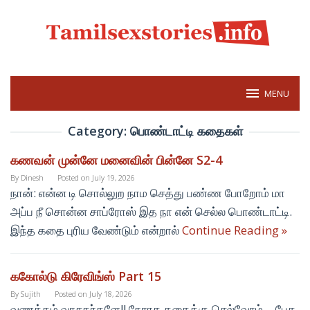
Skip
to
content
MENU
Category:
பொண்டாட்டி கதைகள்
கணவன் முன்னே மனைவின் பின்னே S2-4
By
Dinesh
Posted on
July 19, 2026
நான்: என்ன டி சொல்லுற நாம செத்து பண்ண போறோம் மா
அப்ப நீ சொன்ன சாப்ரோஸ் இத நா என் செல்ல பொண்டாட்டி.
இந்த கதை புரிய வேண்டும் என்றால்
Continue Reading »
ககோல்டு கிரேவிங்ஸ் Part 15
By
Sujith
Posted on
July 18, 2026
வணக்கம் வாசகர்களே!! நேராக கதைக்கு செல்வோம்… பேச