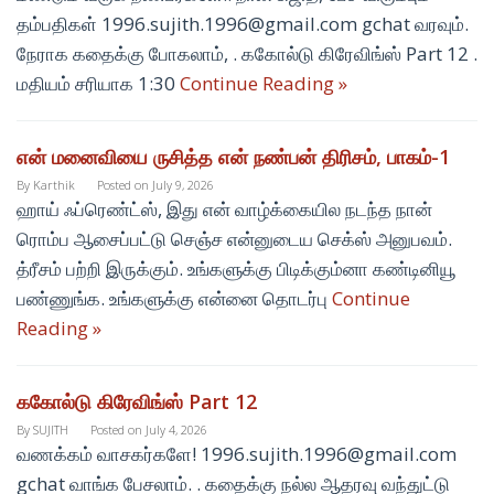
தம்பதிகள் 1996.sujith.1996@gmail.com gchat வரவும்.
நேராக கதைக்கு போகலாம், . ககோல்டு கிரேவிங்ஸ் Part 12 .
மதியம் சரியாக 1:30
Continue Reading »
என் மனைவியை ருசித்த என் நண்பன் திரிசம், பாகம்-1
By
Karthik
Posted on
July 9, 2026
ஹாய் ஃப்ரெண்ட்ஸ், இது என் வாழ்க்கையில நடந்த நான்
ரொம்ப ஆசைப்பட்டு செஞ்ச என்னுடைய செக்ஸ் அனுபவம்.
த்ரீசம் பற்றி இருக்கும். உங்களுக்கு பிடிக்கும்னா கண்டினியூ
பண்ணுங்க. உங்களுக்கு என்னை தொடர்பு
Continue
Reading »
ககோல்டு கிரேவிங்ஸ் Part 12
By
SUJITH
Posted on
July 4, 2026
வணக்கம் வாசகர்களே! 1996.sujith.1996@gmail.com
gchat வாங்க பேசலாம். . கதைக்கு நல்ல ஆதரவு வந்துட்டு