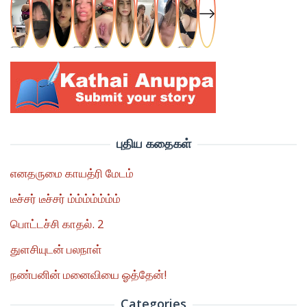
புதிய கதைகள்
எனதருமை காயத்ரி மேடம்
டீச்சர் டீச்சர் ம்ம்ம்ம்ம்ம்ம்
பொட்டச்சி காதல். 2
துளசியுடன் பலநாள்
நண்பனின் மனைவியை ஓத்தேன்!
Categories