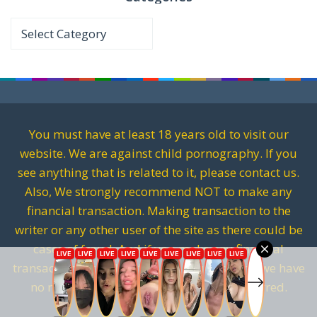
Categories
You must have at least 18 years old to visit our
website. We are against child pornography. If you
see anything that is related to it, please contact us.
Also, We strongly recommend NOT to make any
financial transaction. Making transaction to the
writer or any other user of the site as there could be
cases of fraud. And if you make any financial
transactions. It will be fully on your risk and we have
no responsibility for any kind of loss incurred.