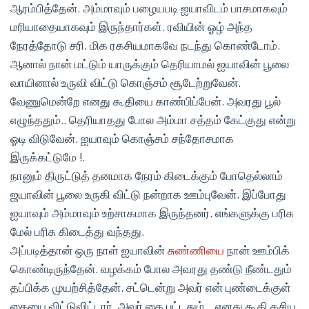
ஆரம்பித்தேன். அம்மாவும் பழையபடி ஐயாவிடம் பாசமாகவும்
மரியாதையாகவும் இருந்தார்கள். ரவியின் ஓழ் அந்த
நேரத்தோடு சரி. மிக ரகசியமாகவே நடந்து கொண்டோம்.
ஆனால் நான் மட்டும் யாருக்கும் தெரியாமல் ஐயாவின் பூலை
வாயினால் உருவி விட்டு கொஞ்சம் சூடேற்றுவேன்.
வேணுமென்றே எனது கூதியை காண்பிப்பேன். அவரது பூல்
எழுந்ததும்.. தெரியாதது போல அம்மா சத்தம் கேட்குது என்று
ஓடி விடுவேன். ஐயாவும் கொஞ்சம் சந்தோசமாக
இருக்கட்டுமே !.
நானும் திருட்டுத் தனமாக நேரம் கிடைக்கும் போதெல்லாம்
ஜயாவின் பூலை உருகி விட்டு நன்றாக ஊம்புவேன். இப்போது
ஐயாவும் அம்மாவும் உற்சாகமாக இருந்தனர். எங்களுக்கு பரிசு
மேல் பரிசு கிடைத்து வந்தது.
அப்படித்தான் ஒரு நாள் ஐயாவின்
சுண்ணியை
நான் ஊம்பிக்
கொண்டிருந்தேன். வழக்கம் போல அவரது தண்டு நீண்டதும்
தப்பிக்க முயற்சித்தேன். சட்டென்று அவர் என் புண்டைக்குள்
கையை விட்டுவிட்டார். அவர் கை பட்டதும் .. எனது கூதி கசிய