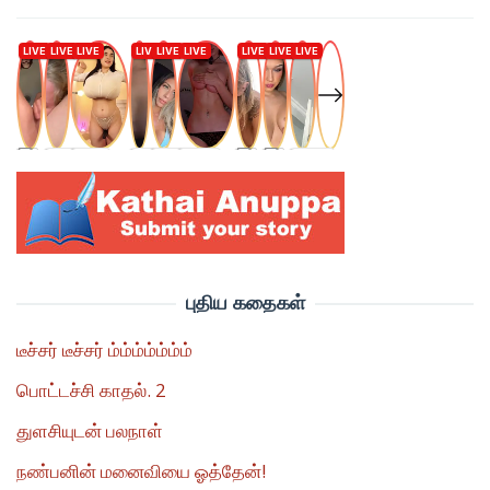
புதிய கதைகள்
டீச்சர் டீச்சர் ம்ம்ம்ம்ம்ம்ம்
பொட்டச்சி காதல். 2
துளசியுடன் பலநாள்
நண்பனின் மனைவியை ஓத்தேன்!