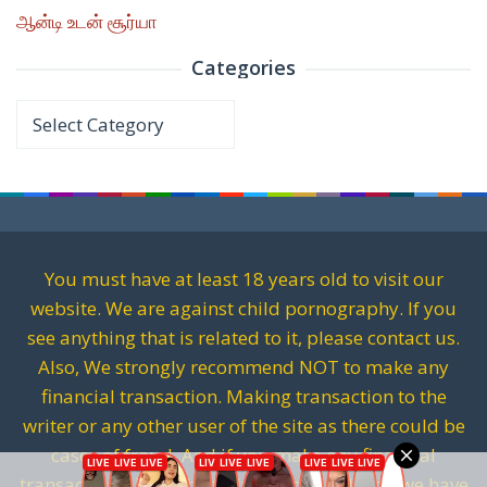
ஆன்டி உடன் சூர்யா
Categories
Categories
You must have at least 18 years old to visit our
website. We are against child pornography. If you
see anything that is related to it, please contact us.
Also, We strongly recommend NOT to make any
financial transaction. Making transaction to the
writer or any other user of the site as there could be
cases of fraud. And if you make any financial
transactions. It will be fully on your risk and we have