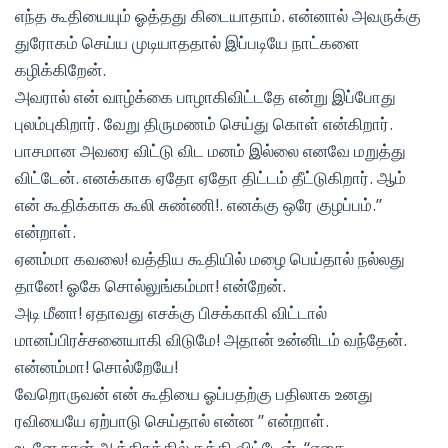
எந்த கூதியையும் ஓத்தது கிடையாதாம். என்னால் அவருக்கு
துரோகம் செய்ய முடியாததால் இப்படியே நாட்களை
கழிக்கிறேன்.
அவரால் என் வாழ்க்கை பாழாகிவிட்டதே என்று இப்போது
புலம்புகிறார். வேறு திருமணம் செய்து கொள் என்கிறார்.
பாசமான அவரை விட்டு விட மனம் இல்லை எனவே மறுத்து
விட்டேன். எனக்காக ஏதோ ஏதோ திட்டம் தீட்டுகிறார். ஆம்
என் கூதிக்காக கூலி சுண்ணி!. எனக்கு ஒரே குழப்பம்.”
என்றாள்.
ஏனம்மா கவலை! வத்திய கூதியில் மழை பெய்தால் நல்லது
தானே! ஓகே சொல்லுங்கம்மா! என்றேன்.
அடி மீனா! ஏதாவது எசக்கு பிசக்காகி விட்டால்
மானப்பிரச்சனையாகி விடுமே! அதான் உன்னிடம் வந்தேன்.
என்னம்மா! சொல்றேயே!
வேறொருவன் என் கூதியை ஓப்பதற்கு பதிலாக உனது
ரவியையே ஏற்பாடு செய்தால் என்ன ” என்றாள்.
உடனே நான் ஆத்திரத்தில் கத்தி விட்டேன். “எதை