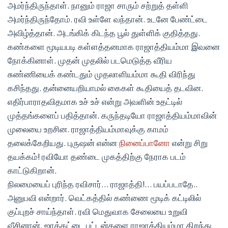
அமர்ந்திருந்தாள். நானும் ராஜா சாரும் சற்றுத் தள்ளி
அமர்ந்திருந்தோம். ரவி உள்ளே வந்தான். உடனே பேண்ட்டை
அவிழ்த்தான். அடங்கிக் கிடந்த பூல் துள்ளிக் குதித்தது.
கண்களை மூடியபடி கள்ளத்தனமாக ராஜாத்தியம்மா இவனை
நோக்கினாள். முதன் முதலில் படமெடுத்த வீரிய
சுண்ணியைக் கண்டதும் முதலாளியம்மா கூதி விரிந்து
கசிந்தது. தன்னையறியாமல் கைகள் கூதியைத் தடவின.
எதிர்பாராதவிதமாக உச் உச் என்று அவளின் உதட்டில்
முத்தங்களைப் பதித்தான். கருந்தடியோ ராஜாத்தியம்மாவின்
முலையை உறசின. ராஜாத்தியம்மாவுக்கு காமம்
தலைக்கேறியது. புருஷன் என்ன
நினைப்பானோ
என்று சிறு
தயக்கம்! ரவியோ தண்டை முகத்திற்கு நேராக படம்
காட்டுகிறான்.
நிலமையைப் புரிந்த ரவிசார்… ராஜாத்தி!… பயப்படாதே..
அனுபவி என்றார். வெட்கத்தில் கண்ணை மூடிக் கட்டிலில்
குப்புறச் சாய்ந்தாள். ரவி மெதுவாக சேலையை உறுவி
வீசினான். ஜாக்கட்டை பட்டன்களை ராஜாத்தியம்மா திறந்து