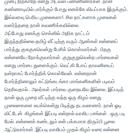
முன்பு நிற்காதே என்று அட்வஸ் பண்ணினார்கள். நான்
கண்ணாடியில்
பார்க்கும் போது எனக்கே வியப்பாக இருக்கும்.
இவ்வளவு பெரிய முலைகளா!. சில நாட்களாக முலைகள்
வளர்ந்ததை நான் கவணிக்கவில்லை.
அப்போது எனக்கு செக்ஸில் அதிக நாட்டம்
இருந்ததில்லை.தமிழ் வீட்டிற்கு வரும் ஆண்கள் என்னைப்
பார்த்து குசுகுசுவென்று பேசிக் கொள்வார்கள். பிறகு
என்னையே நோக்குவார்கள். குறுகுறுவென்ற பார்வைகள்
எனது மார்பை துளைக்கும். வெட்கி போய் தாவனியைப்
நன்றாகப் போர்த்திக் கொள்வேன். என்னதான்
போர்த்தினாலும் கட்டுங்கடங்கா மாங்கனிகளின் படிவம்
தெரிவதால்.. அவர்கள் பார்வை குறையவே இல்லை. இப்படித்
தான் ஒரு முறை வீட்டிற்கு வந்த ஒரு கிழம் எனது
முலைகைளை லபக்கென்று பிடித்து தடவலானார். நான் ஓடி
விட்டேன். கிழங்கள் இப்படி என்றால் வாலிப பசங்கள் . ஒரு படி
மேல். என்னைக் கண்டதும் என் பக்கமாக திரும்பி பூலை
ஆட்டுவார்கள். இப்படி வாலிபம் முதல் கிழம் வரை என்னை