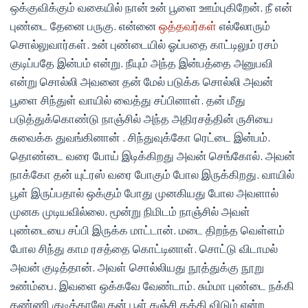
ஒக்குவிக்கும் வகையில் நான் உன் பூளை ஊம்புகிறேன். நீ என்
புண்டை தேனை பருகு. என்னை
ஒத்தவர்கள்
எல்லோரும்
சொல்லுவார்கள். உன் புண்டையில் ஓப்பதை காட்டிலும் ரசம்
குடிப்பதே இன்பம் என்று. நீயும் அந்த இன்பத்தை அனுபவி
என்று சொல்லி அவனை தன் மேல் படுக்க சொல்லி அவன்
பூளை சிந்துள் வாயில் வைத்து சப்பினாள். தன் மீது
படுத்துக்கொண்டு நாஞ்சில் அந்த அதிரசத்தின் ருசியை
சுவைக்க துவங்கினான் . சிந்துவுக்கோ ரெட்டை இன்பம்.
தொண்டை வரை போய் இடிக்கிறது அவன் செங்கோல். அவன்
நாக்கோ தன் யுட்ரஸ் வரை போகும் போல இருக்கிறது. வாயில்
பூள் இருப்பதால் ஒக்கும் போது முனகியது போல அவளால்
முனக முடியவில்லை. மூன்று நிமிடம் நாஞ்சில் அவள்
புண்டையை சப்பி இருக்க மாட்டான். மடை திறந்த வெள்ளம்
போல சிந்து காம ரசத்தை கொட்டினாள். சொட்டு விடாமல்
அவன் குடித்தான். அவள் சொல்லியது நூத்துக்கு நூறு
உண்ம்பை. இவளை ஒக்கவே வேண்டாம். சும்மா புண்டை நக்கி
தண்ணி குடித்தாலே தன் பூள் கஞ்சி கக்கி விடும் என்ற