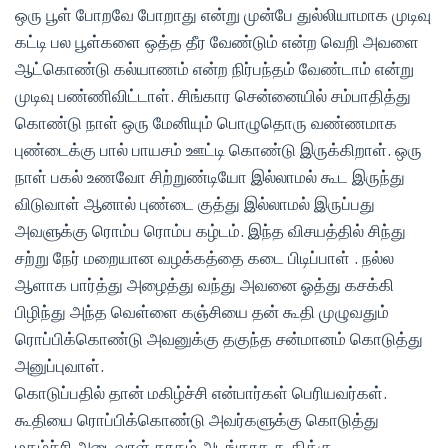
ஒரு பூள் போறவே போறாது என்று முன்பே துல்லியாமாக முடிவு
கட்டி பல பூள்களை ஒத்த தீர வேண்டும் என்ற வெறி அவளை
ஆட்கொண்டு கல்யாணம் என்ற நிர்பந்தம் வேண்டாம் என்று
முடிவு பண்ணிவிட்டாள். சிங்கார சென்னையில் சம்பாதித்து
கொண்டு நாள் ஒரு மேனியும் பொழுதொரு வண்ணமாக
புண்டைக்கு பால் பாயசம் ஊட்டி கொண்டு இருக்கிறாள். ஒரு
நாள் பகல் உணவோ சிற்றுண்டியோ இல்லாமல் கூட இருந்து
விடுவாள் ஆனால் புண்டை குத்து இல்லாமல் இருப்பது
அவளுக்கு ரொம்ப ரொம்ப கழ்டம். இந்த விசயத்தில் சிந்து
சற்று நேர் மறையான வழக்கத்தை கடை பிடிப்பாள் . நல்ல
ஆளாக பார்த்து அழைத்து வந்து அவனை ஓத்து கசக்கி
பிழிந்து அந்த வெள்ளை கஞ்சியை தன் கூதி முழுவதும்
ரொப்பிக்கொண்டு அவனுக்கு தகுந்த சன்மானம் கொடுத்து
அனுப்புவாள்.
கொடுப்பதில் தான் மகிழ்ச்சி என்பார்கள் பெரியவர்கள்.
கூதியை ரொப்பிக்கொண்டு அவர்களுக்கு கொடுத்து
மகழ்ச்சி அடைவாள் தாகம் அடங்காத கூதிக்கு