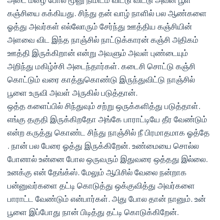
கஞ்சியை கக்கியது. சிந்து தன் வாழ் நாளில் பல ஆண்களை
ஓத்து அவர்கள் எல்லோரும் சேர்ந்து ஊத்திய கஞ்சியின்
அளவை விட இந்த நாஞ்சில் நாட்டுக்காரன் கஞ்சி அதிகம்
ஊத்தி இருக்கிறான் என்று அவளும் அவள் புண்டையும்
அறிந்து மகிழ்ச்சி அடைந்தார்கள். கடைசி சொட்டு கஞ்சி
கொட்டும் வரை காத்துகொண்டு இருந்துவிட்டு நாஞ்சில்
பூளை உருவி அவள் அருகில் படுத்தான்.
ஒத்த களைப்பில் சிந்துவும் சற்று ஒருக்களித்து படுத்தாள்.
எங்கு தகுதி இருக்கிறதோ அங்கே பாராட்டியே தீர வேண்டும்
என்ற கருத்து கொண்ட சிந்து நாஞ்சில் நீ பிரமாதமாக ஓத்தே
. நான் பல பேரை ஓத்து இருக்கிறேன். உண்மையை சொல்ல
போனால் உன்னை போல ஒருவரும் இதுவரை ஒத்தது இல்லை.
உனக்கு என் தேங்க்ஸ். மேலும் ஆபிசில் வேலை நன்றாக
பன்னுவர்களை தட்டி கொடுத்து ஒக்குவித்து அவர்களை
பாராட்ட வேண்டும் என்பார்கள். அது போல தான் நானும். உன்
பூளை இப்போது நான் பிடித்து தட்டி கொடுக்கிறேன்.