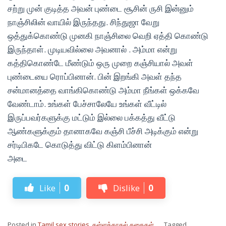
சற்று முன் குடித்த அவன் புண்டை சூசின் ருசி இன்னும்
நாஞ்சிலின் வாயில் இருந்தது. சிந்துஜா வேறு
ஒத்துக்கொண்டு முனகி நாஞ்சிலை வெறி ஏத்தி கொண்டு
இருந்தாள். முடியவில்லை அவனால் . அம்மா என்று
கத்திகொண்டே மீண்டும் ஒரு முறை கஞ்சியால் அவள்
புண்டையை ரொப்பினான். பின் இறங்கி அவள் தந்த
சன்மானத்தை வாங்கிகொண்டு அம்மா நீங்கள் ஒக்கவே
வேண்டாம். உங்கள் பேச்சாலேயே உங்கள் வீட்டில்
இருப்பவர்களுக்கு மட்டும் இல்லை பக்கத்து வீட்டு
ஆண்களுக்கும் தானாகவே கஞ்சி பீச்சி அடிக்கும் என்று
சர்டிபிகடே கொடுத்து விட்டு கிளம்பினான்
அடை
Like
0
Dislike
0
Posted in
Tamil sex stories
,
கள்ளக்காதல் கதைகள்
Tagged