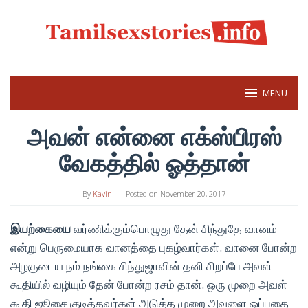
Skip
to
content
MENU
அவன் என்னை எக்ஸ்பிரஸ்
வேகத்தில் ஓத்தான்
By
Kavin
Posted on
November 20, 2017
இயற்கையை
வர்ணிக்கும்பொழுது தேன் சிந்துதே வானம்
என்று பெருமையாக வானத்தை புகழ்வார்கள். வானை போன்ற
அழகுடைய நம் நங்கை சிந்துஜாவின் தனி சிறப்பே அவள்
கூதியில் வழியும் தேன் போன்ற ரசம் தான். ஒரு முறை அவள்
கூதி ஜூசை
குடித்தவர்கள் அடுத்த முறை அவளை ஓப்பதை