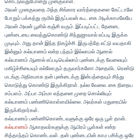
சொட்டுவதுபோன்று முனகுவாள்.
அவள் முனகுவதை அந்த சிங்கார வார்த்தைகளை கேட்டாலே
போறும் பக்கத்து ரூமில் இருப்பவன் கூட கை அடிக்காமலேயே
அவன் அவன் பூளில் கஞ்சி வரும். இப்படிப்பட்ட தேனடை
புண்டையை வைத்துகொண்டு சிந்துஜாவால் எப்படி இருக்க
முடியும். அது தான் இந்த நிகழ்ச்சி. இருபத்தே எட்டு வயதாகி
இன்னும் கல்யாணம் என்ற பந்தம் இல்லாமல் ஆனால்
கல்யாணம் ஆனால் எப்படியெல்லாம் புண்டைக்கு வேலையும்
மகிழ்ச்சியையும் எல்லோரும் தருவார்களோ அதைவிட ரெண்டு
மடங்கு அதிகமாக தன் புண்டைக்கு இன்பத்தையும் சிந்து
கொடுத்து கொண்டு இருக்கிறாள். நல்ல வேலை. கை நிறைய
சம்பளம். அப்பா அம்மா எத்தனை முறை சொல்லியும்
கல்யாணம் பண்ணிகொள்ளவில்லை. அவர்கள் மதுரையில்
இருக்கிறார்கள்.
கல்யாணம் பண்ணிகொண்டவளுக்கு ஒரே ஒரு பூள் தான்.
கல்யாணம்
ஆகாதவர்களுக்கு ஆயிரம் பூள்கள் என்ற
சித்தாந்தம் கொண்டவள். தன் புண்டையின் காம பசிக்கு ஒரே