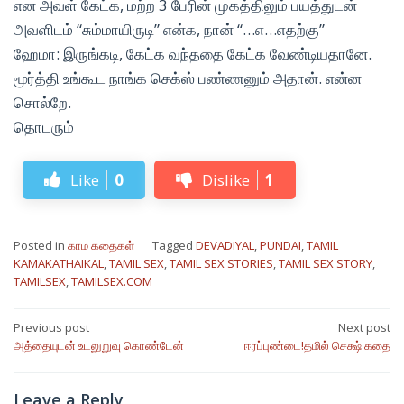
என அவள் கேட்க, மற்ற 3 பேரின் முகத்திலும் பயத்துடன்
அவளிடம் “சும்மாயிருடி” என்க, நான் “…எ…எதற்கு”
ஹேமா: இருங்கடி, கேட்க வந்ததை கேட்க வேண்டியதானே.
மூர்த்தி உங்கூட நாங்க செக்ஸ் பண்ணனும் அதான். என்ன
சொல்றே.
தொடரும்
Like
0
Dislike
1
Posted in
காம கதைகள்
Tagged
DEVADIYAL
,
PUNDAI
,
TAMIL
KAMAKATHAIKAL
,
TAMIL SEX
,
TAMIL SEX STORIES
,
TAMIL SEX STORY
,
TAMILSEX
,
TAMILSEX.COM
Post
Previous post
Next post
அத்தையுடன் உடலுறுவு கொண்டேன்
ஈரப்புண்டை!தமில் செக்ஷ் கதை
navigation
Leave a Reply