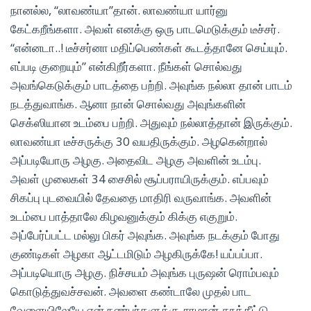
நானல்ல, “லாவண்யா”தான். லாவண்யா யார்னு
கேட்கறீங்களா. அவள் எனக்கு ஒரு பாடமெடுக்கும் டீச்சர்.
“என்னடா..! டீச்சர்னா மதிப்பெண்கள் கூடத்தானே செய்யும்.
எப்படி குறையும்” என்கிறீர்களா. நீங்கள் சொல்வது
அவங்கெடுக்கும் பாடத்தை பற்றி. அவுங்க நல்லா தான் பாடம்
நடத்துவாங்க. ஆனா நான் சொல்வது அவுங்களின்
செக்ஸியான உடம்பை பற்றி. அதுவும் நல்லாத்தான் இருக்கும்.
லாவண்யா டீச்சருக்கு 30 வயதிருக்கும். அழகென்றால்
அப்படியோரு அழகு. அதைவிட அழகு அவளின் உடம்பு.
அவள் முலைகள் 34 சைசில் சூப்பராயிருக்கும். எப்பவும்
சிகப்பு புடவையில் தேவதை மாதிரி வருவாங்க. அவளின்
உடம்பை பாத்தாலே கிழவனுக்கும் கிக்கு எகுறும்.
அப்பேர்ப்பட்ட மல்லு பிகர் அவுங்க. அவுங்க நடக்கும் போது
குண்டிகள் அழகா ஆட்டமிடும் அழகிருக்கே! யப்பப்பா.
அப்படியொரு அழகு. நிச்சயம் அவுங்க புருஷன் ரொம்பவும்
கொடுத்துவச்சவன். அவளை கண்டாலே முதல் பாட
வேளையிலேயே என் நண்பர்களுக்கு சாமான் தூக்கீட்டு