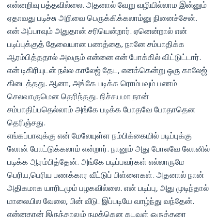
என்னறிவு பத்தவில்லை. அதனால் வேறு வழியில்லாம இன்னும்
ஏதாவது படிச்சு அறிவை பெருக்கிக்கலாம்னு நினைச்சேன்.
என் அப்பாவும் அதுதான் சரியென்றார். ஏனென்றால் என்
படிப்புக்குத் தேவையான பணத்தை, நானே சம்பாதிக்க
ஆரம்பித்ததால் அவரும் என்னை என் போக்கில் விட்டுட்டார்.
என் டிகிரியுடன் நல்ல காலேஜ் தேட, எனக்கென்று ஒரு காலேஜ்
கிடைத்தது. ஆனா, அங்கே படிக்க ரொம்பவும் பணம்
செலவாகுமென தெரிந்தது. நிச்சயமா நான்
சம்பாதிப்பதெல்லாம் அங்கே படிக்க போதவே போதாதென
தெரிஞ்சது.
எங்கப்பாவுக்கு என் மேலேயுள்ள நம்பிக்கையில் படிப்புக்கு
லோன் போட்டுக்கலாம் என்றார். நானும் அது போலவே லோனில்
படிக்க ஆரம்பித்தேன். அங்கே படிப்பவர்கள் எல்லாருமே
பெரிய,பெரிய பணக்கார வீட்டுப் பிள்ளைகள். அதனால் நான்
அதிகமாக யாரிடமும் பழகவில்லை. என் படிப்பு, அது முடிந்தால்
மாலையில வேலை, பின் வீடு. இப்படியே வாழ்ந்து வந்தேன்.
என்னதான் இருந்தாலும் நமக்கென கடவுள் ஒருத்தரை