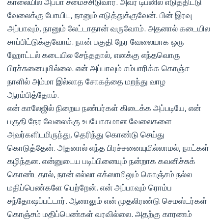
காலையில அப்பா சமைச்சிடுவார். அவர் டிபனில் எடுத்திட்டு
வேலைக்கு போயிட, நானும் எடுத்துக்குவேன். பின் இரவு
அப்பாவும், நானும் லேட்டாதான் வருவோம். அதனால் கடையில
சாப்பிட்டுக்குவோம். நான் பகுதி நேர வேலையாக ஒரு
ஹோட்டல் கடையில சேந்ததால், எனக்கு எந்தவொரு
பிரச்சுனையுமில்லை. என் அப்பாவும் சம்பாரிக்க கொஞ்ச
நாளில் அம்மா இல்லாத சோகத்தை மறந்து வாழ
ஆரம்பித்தோம்.
என் காலேஜில் நிறைய நண்பர்கள் கிடைக்க அப்படியே, என்
பகுதி நேர வேலைக்கு உபயோகமான வேலைகளை
அவர்களிடமிருந்து, தெரிந்து கொண்டு செய்து
கொடுத்தேன். அதனால் எந்த பிரச்சனையுமில்லாமல், நாட்கள்
கழிந்தன. என்னுடைய படிப்பினையும் நன்றாக கவனிச்சுக்
கொண்டதால், நான் எல்லா எக்ஸாமிலும் கொஞ்சம் நல்ல
மதிப்பெண்களே பெற்றேன். என் அப்பாவும் ரொம்ப
சந்தோஷப்பட்டார். ஆனாலும் என் முதலிரண்டு செமஸ்டர்கள்
கொஞ்சம் மதிப்பெண்கள் வரவில்லை. அதற்கு காரணம்