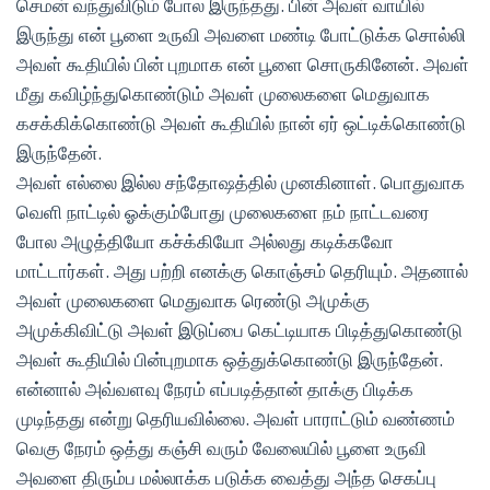
செமன் வந்துவிடும் போல இருந்தது. பின் அவள் வாயில்
இருந்து என் பூளை உருவி அவளை மண்டி போட்டுக்க சொல்லி
அவள் கூதியில் பின் புறமாக என் பூளை சொருகினேன். அவள்
மீது கவிழ்ந்துகொண்டும் அவள் முலைகளை மெதுவாக
கசக்கிக்கொண்டு அவள் கூதியில் நான் ஏர் ஒட்டிக்கொண்டு
இருந்தேன்.
அவள் எல்லை இல்ல சந்தோஷத்தில் முனகினாள். பொதுவாக
வெளி நாட்டில் ஓக்கும்போது முலைகளை நம் நாட்டவரை
போல அழுத்தியோ கச்க்கியோ அல்லது கடிக்கவோ
மாட்டார்கள். அது பற்றி எனக்கு கொஞ்சம் தெரியும். அதனால்
அவள் முலைகளை மெதுவாக ரெண்டு அமுக்கு
அமுக்கிவிட்டு அவள் இடுப்பை கெட்டியாக பிடித்துகொண்டு
அவள் கூதியில் பின்புறமாக ஒத்துக்கொண்டு இருந்தேன்.
என்னால் அவ்வளவு நேரம் எப்படித்தான் தாக்கு பிடிக்க
முடிந்தது என்று தெரியவில்லை. அவள் பாராட்டும் வண்ணம்
வெகு நேரம் ஒத்து கஞ்சி வரும் வேலையில் பூளை உருவி
அவளை திரும்ப மல்லாக்க படுக்க வைத்து அந்த செகப்பு