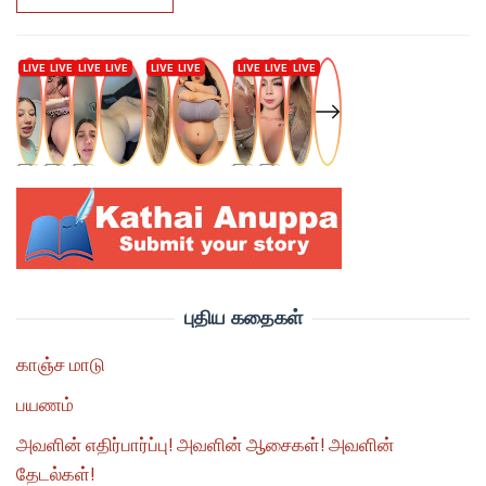
புதிய கதைகள்
காஞ்ச மாடு
பயணம்
அவளின் எதிர்பார்ப்பு! அவளின் ஆசைகள்! அவளின்
தேடல்கள்!