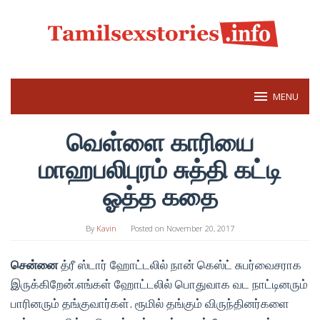
Skip
to
content
MENU
வெள்ளை காரியை
மாஹபலிபுரம் சுத்தி கட்டி
ஓத்த கதை
By
Kavin
Posted on
November 20, 2017
சென்னை
த்ரீ ஸ்டார் ஹோட்டலில் நான் கெஸ்ட் சுபர்வைசராக
இருக்கிறேன்.எங்கள் ஹோட்டலில் பொதுவாக வட நாட்டினரும்
பாரினரும் தங்குவார்கள். ரூமில் தங்கும் விருந்தினர்களை