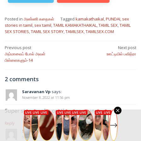
Posted in
அண்ணி கதைகள்
Tagged
kamakathaikal
,
PUNDAI
,
sex
stories in tamil
,
sex tamil
,
TAMIL KAMAKATHAIKAL
,
TAMIL SEX
,
TAMIL
SEX STORIES
,
TAMIL SEX STORY
,
TAMILSEX
,
TAMILSEX.COM
Post
Previous post
Next post
அம்மாவைப் போல் அவள்
ஊட்டியில் பவித்ரா
navigation
பிள்ளைகளும்-14
2 comments
Saravanan Vp
says:
November 8, 2022 at 11:56 pm
Super story nanba continue pannunga
Reply
Sarn
says:
November 9, 2022 at 4:27 am