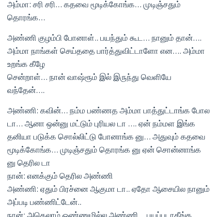
அம்மா: சரி சரி… கதவை மூடிக்கோங்க… முடிஞ்சதும்
தொரங்க…
அண்ணி குழம்பி போனாள்.. பயந்தும் கூட… நானும் தான்….
அம்மா நாங்கள் செய்ததை பார்த்துவிட்டாளோ என…. அம்மா
உறங்க கீழே
சென்றாள்… நான் வாஷ்ரூம் இல் இருந்து வெளியே
வந்தேன்….
அண்ணி: கவின்… நம்ம பண்ணத அம்மா பாத்துட்டாங்க போல
டா… ஆனா ஒன்னு மட்டும் புரியல டா …. ஏன் நம்மள இங்க
தனியா படுக்க சொல்லிட்டு போனாங்க னு… அதுவும் கதவை
மூடிக்கோங்க… முடிஞ்சதும் தொரங்க னு ஏன் சொன்னாங்க
னு தெரில டா
நான்: எனக்கும் தெரில அண்ணி
அண்ணி: ஏதும் பிரச்னை ஆகுமா டா.. ஏதோ ஆசையில நானும்
அப்படி பண்ணிட்டேன்..
நான்: அதெலாம் ஒண்ணுமில்ல அண்ணி… பயப்படாதீங்க..