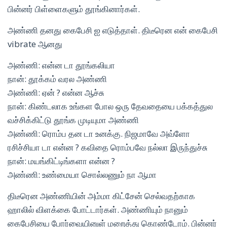
பின்னர் பிள்ளைகளும் தூங்கினார்கள்.
அண்ணி தனது கைபேசி ஐ எடுத்தாள். திடீரென என் கைபேசி
vibrate ஆனது
அண்ணி: என்ன டா தூங்கலியா
நான்: தூக்கம் வரல அண்ணி
அண்ணி: ஏன் ? என்ன ஆச்சு
நான்: கிண்டலாக உங்கள போல ஒரு தேவதையை பக்கத்துல
வச்சிக்கிட்டு தூங்க முடியுமா அண்ணி
அண்ணி: ரொம்ப தன டா உனக்கு. நிஜமாவே அவ்ளோ
ரசிச்சியா டா என்ன ? கவிதை ரொம்பவே நல்லா இருந்துச்சு
நான்: மயங்கிட்டிங்களா என்ன ?
அண்ணி: உண்மையா சொல்லணும் நா ஆமா
திடீரென அண்ணியின் அம்மா கிட்சேன் செல்வதற்காக
ஹாலில் விளக்கை போட்டார்கள். அண்ணியும் நானும்
கைபேசியை போர்வையினுள் மறைத்து கொண்டோம். பின்னர்