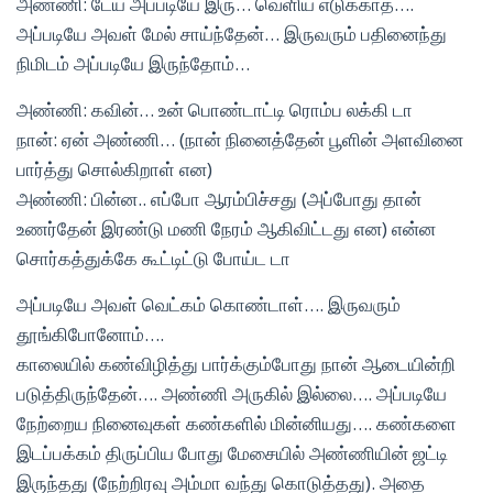
அண்ணி: டேய் அப்படியே இரு… வெளிய எடுக்காத….
அப்படியே அவள் மேல் சாய்ந்தேன்… இருவரும் பதினைந்து
நிமிடம் அப்படியே இருந்தோம்…
அண்ணி: கவின்… உன் பொண்டாட்டி ரொம்ப லக்கி டா
நான்: ஏன் அண்ணி… (நான் நினைத்தேன் பூளின் அளவினை
பார்த்து சொல்கிறாள் என)
அண்ணி: பின்ன.. எப்போ ஆரம்பிச்சது (அப்போது தான்
உணர்தேன் இரண்டு மணி நேரம் ஆகிவிட்டது என) என்ன
சொர்கத்துக்கே கூட்டிட்டு போய்ட டா
அப்படியே அவள் வெட்கம் கொண்டாள்…. இருவரும்
தூங்கிபோனோம்….
காலையில் கண்விழித்து பார்க்கும்போது நான் ஆடையின்றி
படுத்திருந்தேன்…. அண்ணி அருகில் இல்லை…. அப்படியே
நேற்றைய நினைவுகள் கண்களில் மின்னியது…. கண்களை
இடப்பக்கம் திருப்பிய போது மேசையில் அண்ணியின் ஜட்டி
இருந்தது (நேற்றிரவு அம்மா வந்து கொடுத்தது). அதை