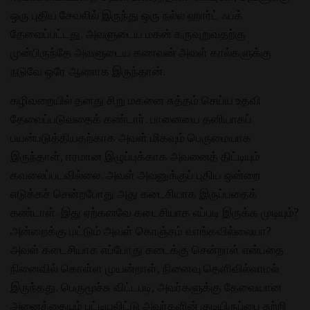
ஒரு புதிய சேவலில் இருந்து ஒரு நல்ல ஹார்ட் ஃபக்
தேவைப்பட்டது. அவளுடைய மகன் கருவுறுவதற்கு
முன்பிருந்தே அவளுடைய கணவன் அவள் கால்களுக்கு
நடுவே ஒரே ஆணாக இருந்தான்.
கழிவறையில் தனது சிறு மகனை சுத்தம் செய்ய உதவி
தேவைப்படுவதைக் கண்டார். பானையை தனியாகப்
பயன்படுத்தியதற்காக அவள் மிகவும் பெருமையாக
இருந்தாள், ஈரமான இழுப்புக்காக அவனைத் திட்டியும்
கவலைப்படவில்லை. அவள் அவனுக்குப் புதிய ஒன்றை
எடுக்கச் சென்றபோது அது கடைசியாக இருப்பதைக்
கண்டாள். இது ஏற்கனவே கடைசியாக எப்படி இருக்க முடியும்?
அன்றைக்கு மட்டும் அவள் கொஞ்சம் வாங்கவில்லையா?
அவள் கடைசியாக எப்போது கடைக்கு சென்றாள் என்பதை
நினைவில் கொள்ள முயன்றாள், நினைவு தெளிவில்லாமல்
இருந்தது. பெருமூச்சு விட்டபடி, அவர்களுக்கு தேவையான
அனைத்தையும் பட்டியலிட்டு அவர்களின் குடியிருப்பை சுற்றி