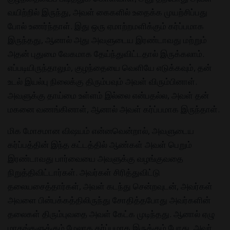
வயிற்றில் இருந்து, அவள் கைகளில் உதைக்க முயற்சிப்பது
போல் உணர்ந்தாள். இது ஒரு ஏமாற்றமளிக்கும் கர்ப்பமாக
இருந்தது, ஆனால் அது அவளுடைய இரண்டாவது மற்றும்
அதன் புதுமை வேகமாக தேய்ந்துவிட்டதால் இருக்கலாம்.
எப்படியிருந்தாலும், குழந்தையை வெளியே எடுக்கவும், தன்
உடல் இயல்பு நிலைக்கு திரும்பவும் அவள் விரும்பினாள்.
அவளுக்கு தாய்மை உள்ளம் இல்லை என்பதல்ல, அவள் தன்
மகனை வணங்கினாள், ஆனால் அவள் கர்ப்பமாக இருந்தாள்.
மிக மோசமான விஷயம் என்னவென்றால், அவளுடைய
கர்ப்பத்தின் இந்த கட்டத்தில் ஆண்கள் அவள் பெறும்
இரண்டாவது பார்வையை அவளுக்கு வழங்குவதை
நிறுத்திவிட்டார்கள். அவர்கள் சிரித்துவிட்டு
தலையசைத்தார்கள், அவள் கடந்து சென்றவுடன், அவர்கள்
அவளை பின்பக்கத்திலிருந்து சோதித்தபோது அவர்களின்
தலைகள் திரும்புவதை அவள் கேட்க முடிந்தது. ஆனால் ஏழு
மாதங்களுக்கும் மேலாக கர்ப்பமாக இருக்கும் போது, அவர்