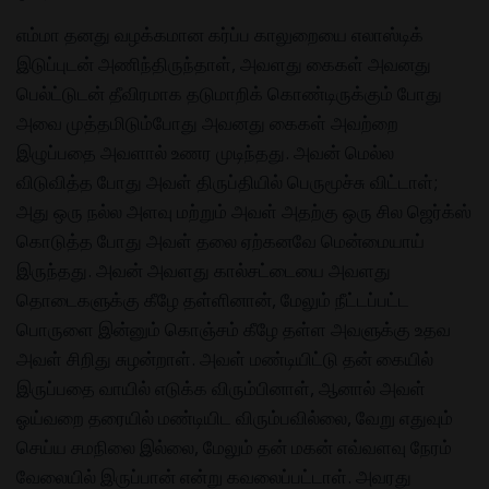
எம்மா தனது வழக்கமான கர்ப்ப காலுறையை எலாஸ்டிக்
இடுப்புடன் அணிந்திருந்தாள், அவளது கைகள் அவனது
பெல்ட்டுடன் தீவிரமாக தடுமாறிக் கொண்டிருக்கும் போது
அவை முத்தமிடும்போது அவனது கைகள் அவற்றை
இழுப்பதை அவளால் உணர முடிந்தது. அவன் மெல்ல
விடுவித்த போது அவள் திருப்தியில் பெருமூச்சு விட்டாள்;
அது ஒரு நல்ல அளவு மற்றும் அவள் அதற்கு ஒரு சில ஜெர்க்ஸ்
கொடுத்த போது அவள் தலை ஏற்கனவே மென்மையாய்
இருந்தது. அவன் அவளது கால்சட்டையை அவளது
தொடைகளுக்கு கீழே தள்ளினான், மேலும் நீட்டப்பட்ட
பொருளை இன்னும் கொஞ்சம் கீழே தள்ள அவளுக்கு உதவ
அவள் சிறிது சுழன்றாள். அவள் மண்டியிட்டு தன் கையில்
இருப்பதை வாயில் எடுக்க விரும்பினாள், ஆனால் அவள்
ஓய்வறை தரையில் மண்டியிட விரும்பவில்லை, வேறு எதுவும்
செய்ய சமநிலை இல்லை, மேலும் தன் மகன் எவ்வளவு நேரம்
வேலையில் இருப்பான் என்று கவலைப்பட்டாள். அவரது