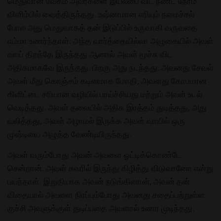
மெதுவான வேகம் அவர்களை இயல்பை விட நீண்ட நேரம்
விளிம்பில் வைத்திருந்தது. உஷ்ணமான எரியும் நமைச்சல்
போல அது மெதுவாகத் தன் இடுப்பில் உருவாகி வருவதை
எம்மா உணர்ந்தாள். அந்த வார்த்தையில்லா அழுகையில் அவள்
வாய் திறந்தே இருந்தது ஆனால் அவள் மூச்சு விட
அதிகமாகவே இருந்தது. பிறகு அது நடந்தது. அவனது சேவல்
அவள் மீது கொஞ்சம் கடினமாக மோதி, அவளது கோபமான
கிளிட்டை சரியான வழியில் பாய்ச்சியது மற்றும் அவள் உடல்
வெடித்தது. அவள் தலையில் அதிக இரத்தம் துடித்தது, அது
வலித்தது, அவள் அழாமல் இருக்க அவள் வாயில் ஒரு
முஷ்டியை அழுத்த வேண்டியிருந்தது.
அவள் வரும்போது அவன் அவளை ஓட்டிக்கொண்டே
சென்றான். அவள் சுவரில் இருந்து கிழித்து விடுவானோ என்று
பயந்தாள். இறுதியாக அவன் நடுங்கினான், அவன் தன்
விதையால் அவளை நிரப்பும்போது அவனது சதைப்பற்றுள்ள
குச்சி அவளுக்குள் துடிப்பதை அவளால் உணர முடிந்தது.