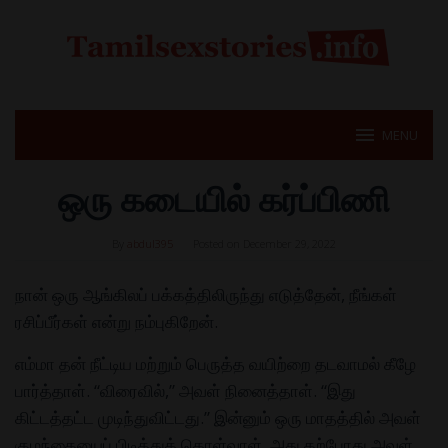
Skip
to
content
MENU
ஒரு கடையில் கர்ப்பிணி
By
abdul395
Posted on
December 29, 2022
நான் ஒரு ஆங்கிலப் பக்கத்திலிருந்து எடுத்தேன், நீங்கள்
ரசிப்பீர்கள் என்று நம்புகிறேன்.
எம்மா தன் நீட்டிய மற்றும் பெருத்த வயிற்றை தடவாமல் கீழே
பார்த்தாள். “விரைவில்,” அவள் நினைத்தாள். “இது
கிட்டத்தட்ட முடிந்துவிட்டது.” இன்னும் ஒரு மாதத்தில் அவள்
குழந்தையைப் பிடித்துக் கொள்வாள், அது தற்போது அவள்