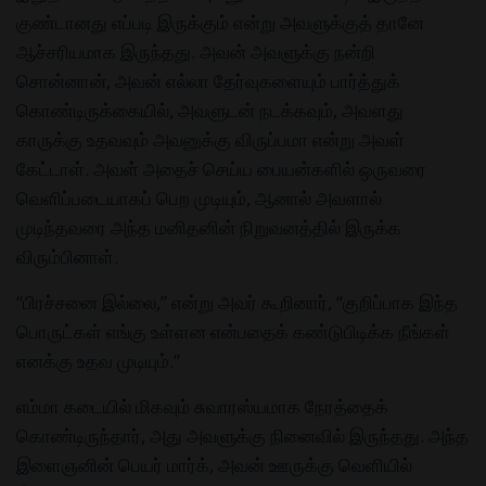
குண்டானது எப்படி இருக்கும் என்று அவளுக்குத் தானே
ஆச்சரியமாக இருந்தது. அவன் அவளுக்கு நன்றி
சொன்னான், அவன் எல்லா தேர்வுகளையும் பார்த்துக்
கொண்டிருக்கையில், அவளுடன் நடக்கவும், அவளது
காருக்கு உதவவும் அவனுக்கு விருப்பமா என்று அவள்
கேட்டாள். அவள் அதைச் செய்ய பையன்களில் ஒருவரை
வெளிப்படையாகப் பெற முடியும், ஆனால் அவளால்
முடிந்தவரை அந்த மனிதனின் நிறுவனத்தில் இருக்க
விரும்பினாள்.
“பிரச்சனை இல்லை,” என்று அவர் கூறினார், “குறிப்பாக இந்த
பொருட்கள் எங்கு உள்ளன என்பதைக் கண்டுபிடிக்க நீங்கள்
எனக்கு உதவ முடியும்.”
எம்மா கடையில் மிகவும் சுவாரஸ்யமாக நேரத்தைக்
கொண்டிருந்தார், அது அவளுக்கு நினைவில் இருந்தது. அந்த
இளைஞனின் பெயர் மார்க், அவன் ஊருக்கு வெளியில்