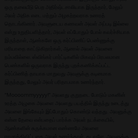
ஒரு தலையீடு பெற அதிர்ஷ்டசாலியாக இருந்தார், மேலும்
அவர் அதிக எடை மற்றும் அழகற்றவராக உணரத்
தொடங்கினார். அவளுடைய கணவன் அவள் அப்படி இல்லை
என்று உறுதியளித்தார், அவள் எப்போதும் போல் கவர்ச்சியாக
இருந்தாள், ஆண்களே ஒரு கர்ப்பிணிப் பெண்ணுக்கு
மரியாதை காட்டுகிறார்கள், ஆனால் அவள் அவனை
நம்பவில்லை. ஸ்விங்கர் பார்ட்டிகளில் மிகவும் பிரபலமான
பெண்களில் ஒருவராக இருந்து புறக்கணிக்கப்பட்ட
கர்ப்பிணித் தாயாக மாறுவது அவளுக்கு கடினமாக
இருந்தது, மேலும் அவர் பரிதாபமாக உணர்ந்தார்.
“Moooommyyyyy!” அவளது குறுநடை போடும் மகனின்
உரத்த அழுகை அவளை அவளது பயத்தில் இருந்து உடைத்து
அவளை இங்கேயும் இப்போதும் கொண்டு வந்தது. அவனுக்கு
என்ன தேவை என்பதைப் பார்க்க அவள் நடக்கையில்,
ஆண்களின் சுருக்கமான எண்ணமே அவளை
ஈரமாக்கிவிட்டதை அவள் உணர்ந்தாள். கடவுளே, அவளுக்கு