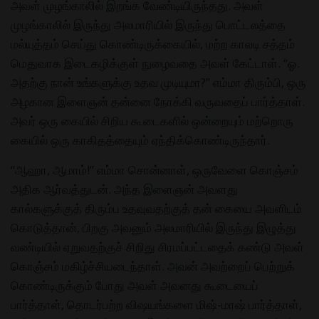
அவள் முழங்காலில் இறங்க வேண்டியிருந்தது. அவள்
முழங்காலில் இருந்து அலமாரியில் இருந்து பொட்டலத்தை
மல்யுத்தம் செய்து கொண்டிருக்கையில், மற்ற காலடி சத்தம்
மெதுவாக இடைகழிக்குள் நுழைவதை அவள் கேட்டாள். “ஓ.
அதற்கு நான் உங்களுக்கு உதவ முடியுமா?” எம்மா திரும்பி, ஒரு
அழகான இளைஞன் தன்னை நோக்கி வருவதைப் பார்த்தாள்.
அவர் ஒரு கையில் சிறிய கூடைகளில் ஒன்றையும் மற்றொரு
கையில் ஒரு காகிதத்தையும் ஏந்திக்கொண்டிருந்தார்.
“ஆஹா, ஆமாம்!” எம்மா சொன்னாள், ஒருவேளை கொஞ்சம்
அதிக ஆர்வத்துடன். அந்த இளைஞன் அவளது
கால்களுக்குத் திரும்ப உதவுவதற்குத் தன் கையை அவளிடம்
கொடுத்தான், பிறகு அவனும் அலமாரியில் இருந்து இழுத்து
வண்டியில் ஏறுவதற்குச் சிறிது சிரமப்பட்டதைக் கண்டு அவள்
கொஞ்சம் மகிழ்ச்சியடைந்தாள். அவன் அவற்றைப் பெற்றுக்
கொண்டிருக்கும் போது அவள் அவனது கூடையைப்
பார்த்தாள், தொடர்பற்ற விஷயங்களை மிஷ்-மாஷ் பார்த்தாள்,