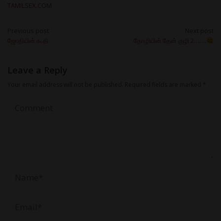
TAMILSEX.COM
Post
Previous post
Next post
ஜோதியின் கூதி
தோழியின் தேன் குழி 2…….
navigation
Leave a Reply
Your email address will not be published.
Required fields are marked
*